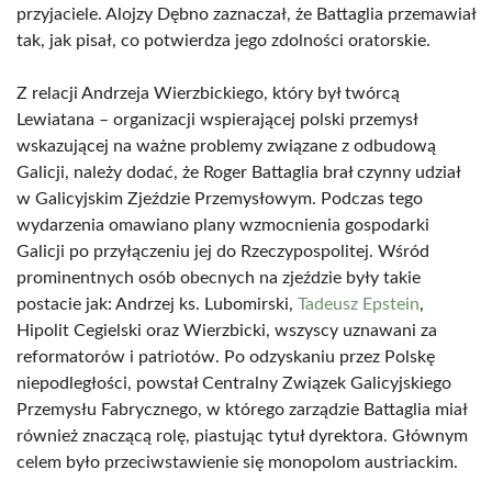
przyjaciele. Alojzy Dębno zaznaczał, że Battaglia przemawiał
tak, jak pisał, co potwierdza jego zdolności oratorskie.
Z relacji Andrzeja Wierzbickiego, który był twórcą
Lewiatana – organizacji wspierającej polski przemysł
wskazującej na ważne problemy związane z odbudową
Galicji, należy dodać, że Roger Battaglia brał czynny udział
w Galicyjskim Zjeździe Przemysłowym. Podczas tego
wydarzenia omawiano plany wzmocnienia gospodarki
Galicji po przyłączeniu jej do Rzeczypospolitej. Wśród
prominentnych osób obecnych na zjeździe były takie
postacie jak: Andrzej ks. Lubomirski,
Tadeusz Epstein
,
Hipolit Cegielski oraz Wierzbicki, wszyscy uznawani za
reformatorów i patriotów. Po odzyskaniu przez Polskę
niepodległości, powstał Centralny Związek Galicyjskiego
Przemysłu Fabrycznego, w którego zarządzie Battaglia miał
również znaczącą rolę, piastując tytuł dyrektora. Głównym
celem było przeciwstawienie się monopolom austriackim.