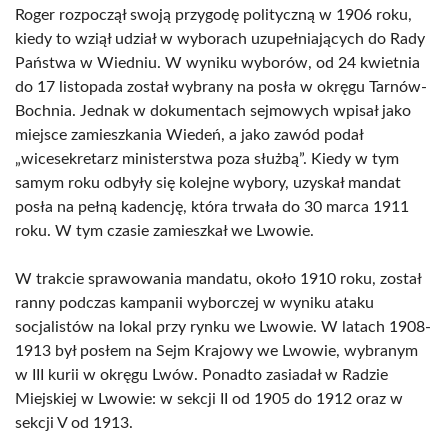
Roger rozpoczął swoją przygodę polityczną w 1906 roku,
kiedy to wziął udział w wyborach uzupełniających do Rady
Państwa w Wiedniu. W wyniku wyborów, od 24 kwietnia
do 17 listopada został wybrany na posła w okręgu Tarnów-
Bochnia. Jednak w dokumentach sejmowych wpisał jako
miejsce zamieszkania Wiedeń, a jako zawód podał
„wicesekretarz ministerstwa poza służbą”. Kiedy w tym
samym roku odbyły się kolejne wybory, uzyskał mandat
posła na pełną kadencję, która trwała do 30 marca 1911
roku. W tym czasie zamieszkał we Lwowie.
W trakcie sprawowania mandatu, około 1910 roku, został
ranny podczas kampanii wyborczej w wyniku ataku
socjalistów na lokal przy rynku we Lwowie. W latach 1908-
1913 był posłem na Sejm Krajowy we Lwowie, wybranym
w III kurii w okręgu Lwów. Ponadto zasiadał w Radzie
Miejskiej w Lwowie: w sekcji II od 1905 do 1912 oraz w
sekcji V od 1913.