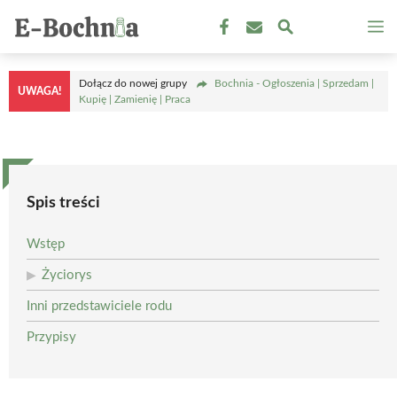
Przejdź
M
do
treści
Dołącz do nowej grupy
Bochnia - Ogłoszenia | Sprzedam |
UWAGA!
Kupię | Zamienię | Praca
Spis treści
Wstęp
Życiorys
Inni przedstawiciele rodu
Przypisy