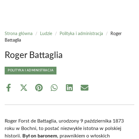
Strona główna
/
Ludzie
/
Polityka i administracja
/
Roger
Battaglia
Roger Battaglia
POLITYKA I ADMINISTRACJA
Share
Share
Share
Share
Share
Share
on
on
on
on
on
on
Facebook
X
Pinterest
WhatsApp
LinkedIn
Email
(Twitter)
Roger Forst de Battaglia, urodzony 9 października 1873
roku w Bochni, to postać niezwykle istotna w polskiej
historii.
Był on baronem
, prawnikiem o włoskich