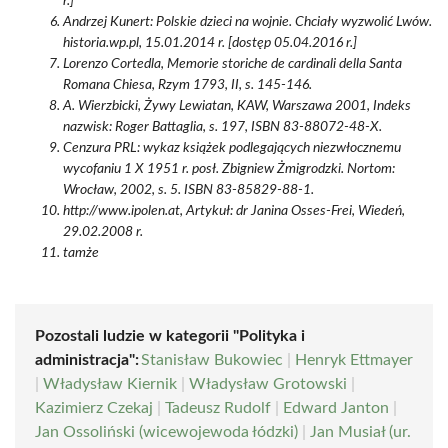
r.]
Andrzej Kunert: Polskie dzieci na wojnie. Chciały wyzwolić Lwów.
historia.wp.pl, 15.01.2014 r. [dostęp 05.04.2016 r.]
Lorenzo Cortedla, Memorie storiche de cardinali della Santa
Romana Chiesa, Rzym 1793, II, s. 145-146.
A. Wierzbicki, Żywy Lewiatan, KAW, Warszawa 2001, Indeks
nazwisk: Roger Battaglia, s. 197, ISBN 83-88072-48-X.
Cenzura PRL: wykaz książek podlegających niezwłocznemu
wycofaniu 1 X 1951 r. posł. Zbigniew Żmigrodzki. Nortom:
Wrocław, 2002, s. 5. ISBN 83-85829-88-1.
http://www.ipolen.at, Artykuł: dr Janina Osses-Frei, Wiedeń,
29.02.2008 r.
tamże
Pozostali ludzie w kategorii "Polityka i
administracja":
Stanisław Bukowiec
|
Henryk Ettmayer
|
Władysław Kiernik
|
Władysław Grotowski
|
Kazimierz Czekaj
|
Tadeusz Rudolf
|
Edward Janton
|
Jan Ossoliński (wicewojewoda łódzki)
|
Jan Musiał (ur.