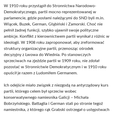
W 1910 roku przystąpił do Stronnictwa Narodowo-
Demokratycznego, partii mocno reprezentowanej w
parlamencie, gdzie posłami należącymi do SND byli m.in.
Wiącek, Buzek, German, Głąbiński i Zamorski. Choć nie
pełnił żadnej funkcji, szybko ujawnił swoje polityczne
ambicje. Konflikt z kierownictwem partii wynikał z różnic w
ideologii. W 1908 roku zaproponował, aby zreformować
struktury organizacyjne partii, przenosząc ośrodek
decyzyjny z Lwowa do Wiednia. Po stanowczych
sprzeciwach na zjeździe partii w 1909 roku, nie zdołał
pozostać w Stronnictwie Demokratycznym i w 1910 roku
opuścił je razem z Ludomiłem Germanem.
Ich odejście miało związek z niezgodą na antyrządowy kurs
partii, którego celem był sprzeciw wobec
konserwatywnego namiesnika Galicji – Michała
Bobrzyńskiego. Battaglia i German stali po stronie tegoż
namiestnika, z którego rąk Grabski ostrzegał o ustępstwach