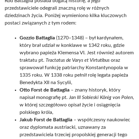
Ród Battaglia posiada bogatą historię, a jego
przedstawiciele odegrali znaczną rolę w różnych
dziedzinach życia. Poniżej wymieniono kilka kluczowych
postaci związanych z tym rodem:
Gozzio Battaglia
(1270–1348) – był kardynałem,
który brał udział w konklawe w 1342 roku, gdzie
wybrano papieża Klemensa VI. Jest również autorem
traktatu pt.
Tractatus de Varys et Virtutibus
oraz
sprawował funkcję patriarchy Konstantynopola w
1335 roku. W 1338 roku pełnił rolę legata papieża
Benedykta XII na Sycylii,
Otto Forst de Battaglia
– znany historyk, który
napisał monografię pt.
Jan III Sobieski König von Polen
,
w której szczegółowo opisał życie i osiągnięcia
polskiego króla,
Jakub Forst de Battaglia
– współczesny naukowiec
oraz dyplomata austriacki, uznawany za
przedstawiciela trzeciej propolskiej generacji tego