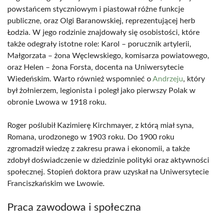
powstańcem styczniowym i piastował różne funkcje
publiczne, oraz Olgi Baranowskiej, reprezentującej herb
Łodzia. W jego rodzinie znajdowały się osobistości, które
także odegrały istotne role: Karol – porucznik artylerii,
Małgorzata – żona Węclewskiego, komisarza powiatowego,
oraz Helen – żona Forsta, docenta na Uniwersytecie
Wiedeńskim. Warto również wspomnieć o
Andrzeju
, który
był żołnierzem, legionista i poległ jako pierwszy Polak w
obronie Lwowa w 1918 roku.
Roger poślubił Kazimierę Kirchmayer, z którą miał syna,
Romana, urodzonego w 1903 roku. Do 1900 roku
zgromadził wiedzę z zakresu prawa i ekonomii, a także
zdobył doświadczenie w dziedzinie polityki oraz aktywności
społecznej. Stopień doktora praw uzyskał na Uniwersytecie
Franciszkańskim we Lwowie.
Praca zawodowa i społeczna