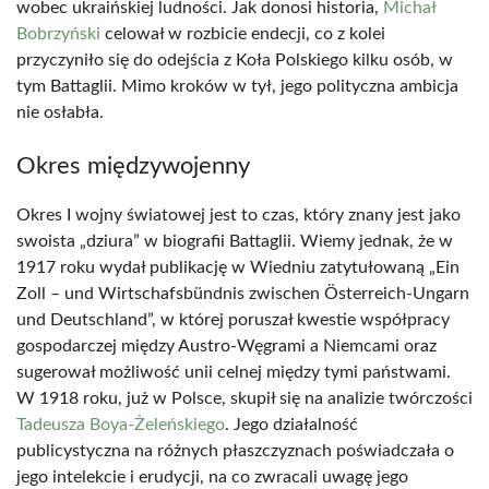
wobec ukraińskiej ludności. Jak donosi historia,
Michał
Bobrzyński
celował w rozbicie endecji, co z kolei
przyczyniło się do odejścia z Koła Polskiego kilku osób, w
tym Battaglii. Mimo kroków w tył, jego polityczna ambicja
nie osłabła.
Okres międzywojenny
Okres I wojny światowej jest to czas, który znany jest jako
swoista „dziura” w biografii Battaglii. Wiemy jednak, że w
1917 roku wydał publikację w Wiedniu zatytułowaną „Ein
Zoll – und Wirtschafsbündnis zwischen Österreich-Ungarn
und Deutschland”, w której poruszał kwestie współpracy
gospodarczej między Austro-Węgrami a Niemcami oraz
sugerował możliwość unii celnej między tymi państwami.
W 1918 roku, już w Polsce, skupił się na analizie twórczości
Tadeusza Boya-Żeleńskiego
. Jego działalność
publicystyczna na różnych płaszczyznach poświadczała o
jego intelekcie i erudycji, na co zwracali uwagę jego