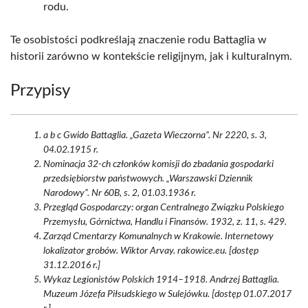
rodu.
Te osobistości podkreślają znaczenie rodu Battaglia w
historii zarówno w kontekście religijnym, jak i kulturalnym.
Przypisy
a b c Gwido Battaglia. „Gazeta Wieczorna”. Nr 2220, s. 3,
04.02.1915 r.
Nominacja 32-ch członków komisji do zbadania gospodarki
przedsiębiorstw państwowych. „Warszawski Dziennik
Narodowy”. Nr 60B, s. 2, 01.03.1936 r.
Przegląd Gospodarczy: organ Centralnego Związku Polskiego
Przemysłu, Górnictwa, Handlu i Finansów. 1932, z. 11, s. 429.
Zarząd Cmentarzy Komunalnych w Krakowie. Internetowy
lokalizator grobów. Wiktor Arvay. rakowice.eu. [dostęp
31.12.2016 r.]
Wykaz Legionistów Polskich 1914–1918. Andrzej Battaglia.
Muzeum Józefa Piłsudskiego w Sulejówku. [dostęp 01.07.2017