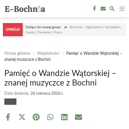
Przejdź
M
do
treści
Dołącz do nowej grupy
Bochnia - Ogłoszenia | Sprzedam |
UWAGA!
Kupię | Zamienię | Praca
Strona główna
/
Wiadomości
/
Pamięć o Wandzie Wątorskiej –
znanej muzyczce z Bochni
Pamięć o Wandzie Wątorskiej –
znanej muzyczce z Bochni
Data dodania:
26 czerwca 2026 r.
Share
Share
Share
Share
Share
Share
on
on
on
on
on
on
Facebook
X
Pinterest
WhatsApp
LinkedIn
Email