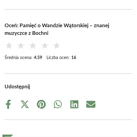
Oceń: Pamięć o Wandzie Wątorskiej – znanej
muzyczce z Bochni
★
★
★
★
★
Średnia ocena:
4.59
Liczba ocen:
16
Udostępnij
Share
Share
Share
Share
Share
Share
on
on
on
on
on
on
Facebook
X
Pinterest
WhatsApp
LinkedIn
Email
(Twitter)