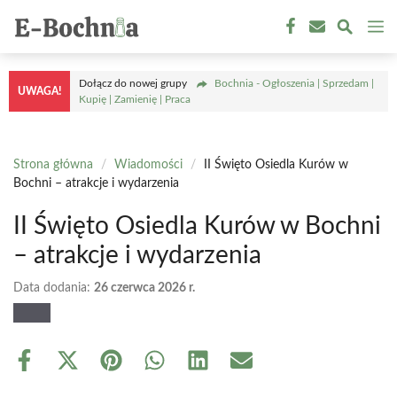
Przejdź
M
do
treści
Dołącz do nowej grupy
Bochnia - Ogłoszenia | Sprzedam |
UWAGA!
Kupię | Zamienię | Praca
Strona główna
/
Wiadomości
/
II Święto Osiedla Kurów w
Bochni – atrakcje i wydarzenia
II Święto Osiedla Kurów w Bochni
– atrakcje i wydarzenia
Data dodania:
26 czerwca 2026 r.
Share
Share
Share
Share
Share
Share
on
on
on
on
on
on
Facebook
X
Pinterest
WhatsApp
LinkedIn
Email