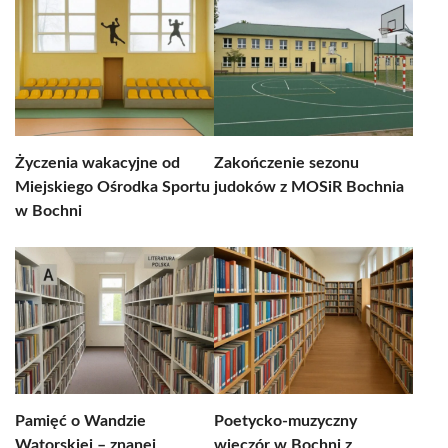
Życzenia wakacyjne od
Zakończenie sezonu
Miejskiego Ośrodka Sportu
judoków z MOSiR Bochnia
w Bochni
Pamięć o Wandzie
Poetycko-muzyczny
Wątorskiej – znanej
wieczór w Bochni z