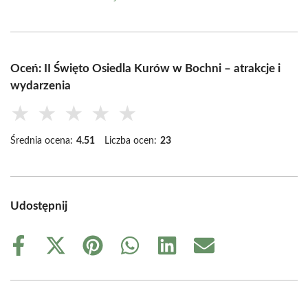
Oceń: II Święto Osiedla Kurów w Bochni – atrakcje i
wydarzenia
★
★
★
★
★
Średnia ocena:
4.51
Liczba ocen:
23
Udostępnij
Share
Share
Share
Share
Share
Share
on
on
on
on
on
on
Facebook
X
Pinterest
WhatsApp
LinkedIn
Email
(Twitter)