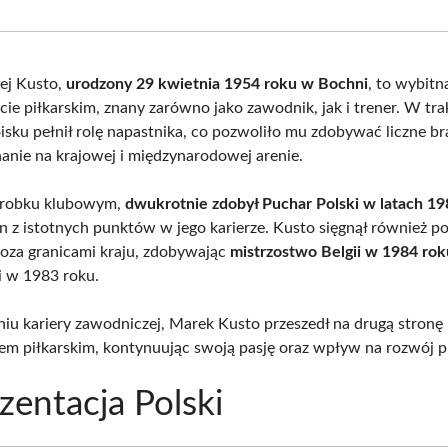
Facebook
X
Pinterest
Wha
(Twitter)
ej Kusto,
urodzony 29 kwietnia 1954 roku w Bochni
, to wybitn
cie piłkarskim, znany zarówno jako zawodnik, jak i trener. W tra
oisku pełnił rolę napastnika, co pozwoliło mu zdobywać liczne b
anie na krajowej i międzynarodowej arenie.
robku klubowym,
dwukrotnie zdobył Puchar Polski w latach 19
n z istotnych punktów w jego karierze. Kusto sięgnął również p
poza granicami kraju, zdobywając
mistrzostwo Belgii w 1984 rok
i w 1983 roku.
iu kariery zawodniczej, Marek Kusto przeszedł na drugą stronę 
rem piłkarskim, kontynuując swoją pasję oraz wpływ na rozwój pi
zentacja Polski