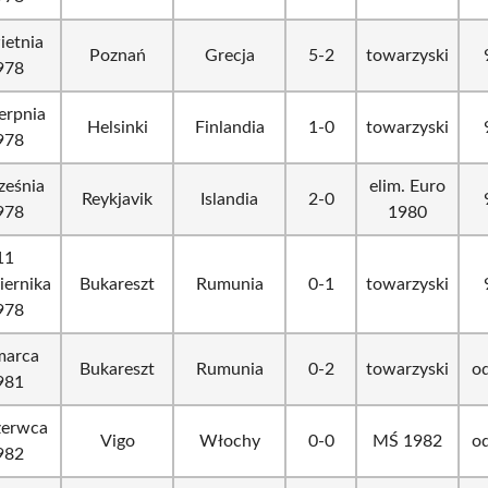
ietnia
Poznań
Grecja
5-2
towarzyski
978
erpnia
Helsinki
Finlandia
1-0
towarzyski
978
ześnia
elim. Euro
Reykjavik
Islandia
2-0
978
1980
11
iernika
Bukareszt
Rumunia
0-1
towarzyski
978
marca
Bukareszt
Rumunia
0-2
towarzyski
od
981
zerwca
Vigo
Włochy
0-0
MŚ 1982
od
982