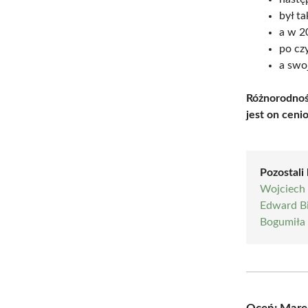
był t
a w 2
po cz
a swo
Różnorodnoś
jest on ceni
Pozostali 
Wojciech
Edward Bi
Bogumiła