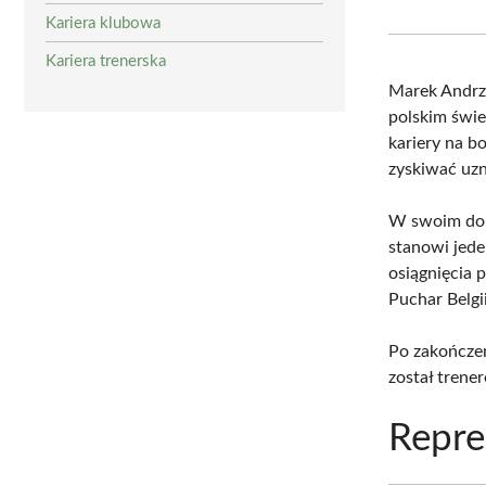
Kariera klubowa
Kariera trenerska
Marek Andrz
polskim świe
kariery na b
zyskiwać uzn
W swoim do
stanowi jede
osiągnięcia 
Puchar Belgi
Po zakończen
został trene
Repre