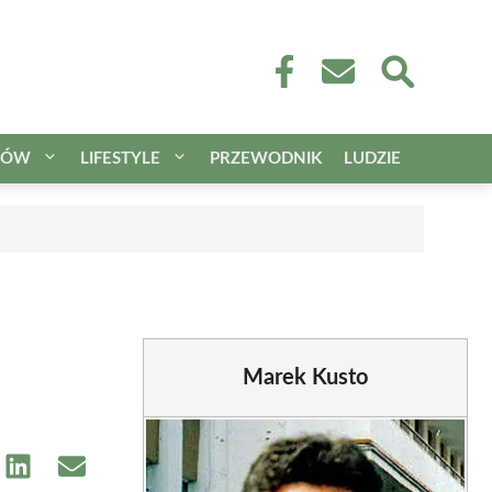
CÓW
LIFESTYLE
PRZEWODNIK
LUDZIE
Marek Kusto
e
Share
Share
on
on