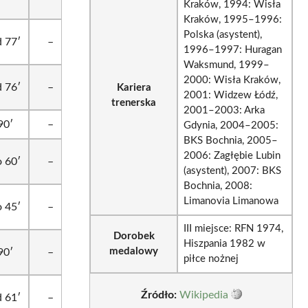
Kraków, 1994: Wisła
Kraków, 1995–1996:
Polska (asystent),
 77′
–
1996–1997: Huragan
Waksmund, 1999–
2000: Wisła Kraków,
 76′
–
Kariera
2001: Widzew Łódź,
trenerska
2001–2003: Arka
90′
–
Gdynia, 2004–2005:
BKS Bochnia, 2005–
2006: Zagłębie Lubin
 60′
–
(asystent), 2007: BKS
Bochnia, 2008:
Limanovia Limanowa
 45′
–
III miejsce: RFN 1974,
Dorobek
Hiszpania 1982 w
medalowy
90′
–
piłce nożnej
Źródło:
Wikipedia
 61′
–