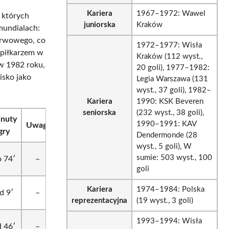
Kariera
1967–1972: Wawel
 których
juniorska
Kraków
mundialach:
zerwowego, co
1972–1977: Wisła
m piłkarzem w
Kraków (112 wyst.,
 w 1982 roku,
20 goli), 1977–1982:
isko jako
Legia Warszawa (131
wyst., 37 goli), 1982–
Kariera
1990: KSK Beveren
seniorska
(232 wyst., 38 goli),
nuty
1990–1991: KAV
Uwagi
gry
Dendermonde (28
wyst., 5 goli), W
sumie: 503 wyst., 100
 74′
–
goli
Kariera
1974–1984: Polska
d 9′
–
reprezentacyjna
(19 wyst., 3 goli)
1993–1994: Wisła
 46′
–