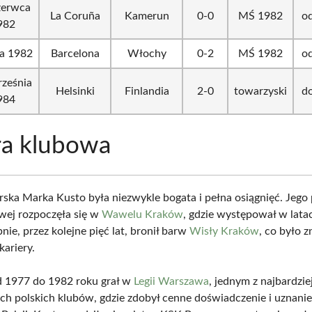
zerwca
La Coruña
Kamerun
0-0
MŚ 1982
od
982
ca 1982
Barcelona
Włochy
0-2
MŚ 1982
od
ześnia
Helsinki
Finlandia
2-0
towarzyski
do
984
ra klubowa
arska Marka Kusto była niezwykle bogata i pełna osiągnięć. Jego
wej rozpoczęła się w
Wawelu Kraków
, gdzie występował w lata
nie, przez kolejne pięć lat, bronił barw
Wisły Kraków
, co było 
kariery.
d 1977 do 1982 roku grał w
Legii Warszawa
, jednym z najbardzie
h polskich klubów, gdzie zdobył cenne doświadczenie i uznanie