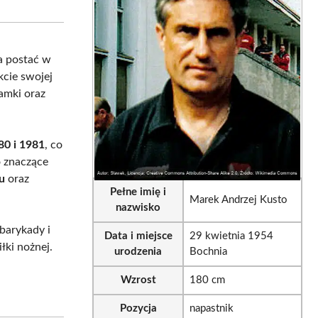
tsApp
LinkedIn
Email
a postać w
kcie swojej
ramki oraz
80 i 1981
, co
o znaczące
u
oraz
Pełne imię i
Marek Andrzej Kusto
nazwisko
barykady i
Data i miejsce
29 kwietnia 1954
łki nożnej.
urodzenia
Bochnia
Wzrost
180 cm
Pozycja
napastnik