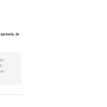
sprawia, że
yś
|
ek
|
ck
|