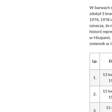
W barwach r
zdobył 3 bra
1974, 1978 o
oznacza, że 
historii rep
w Hiszpanii,
zmiennik w 
Lp.
D
13 kw
1.
1
15 kw
2.
1
15 
3.