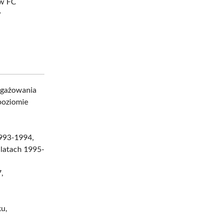
 w FC
w
ngażowania
poziomie
1993-1994,
 latach 1995-
,
ku,