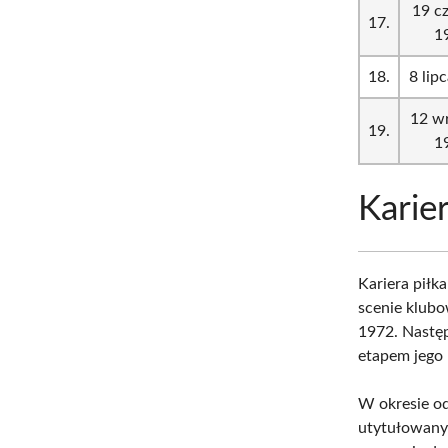
19 c
17.
1
18.
8 lip
12 wr
19.
1
Karie
Kariera piłk
scenie klubo
1972. Następ
etapem jego 
W okresie o
utytułowanyc