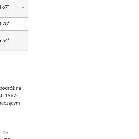
 67′
–
 78′
–
 54′
–
 podróż na
ch 1967-
znaczącym
j
. Po