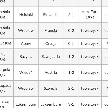
974
ześnia
elim. Euro
Helsinki
Finlandia
2-1
od
974
1976
ześnia
Wrocław
Francja
0-2
towarzyski
od
974
a 1976
Ateny
Grecja
0-1
towarzyski
maja
Bazylea
Szwajcaria
1-2
towarzyski
do
976
erpnia
Wiedeń
Austria
1-2
towarzyski
do
977
stopada
Wrocław
Szwecja
2-1
towarzyski
977
marca
Luksemburg
Luksemburg
3-1
towarzyski
od
978