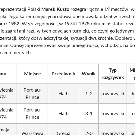
eprezentacji Polski
Marek Kusto
rozegrał łącznie 19 meczów, w
mki. Jego kariera międzynarodowa obejmowała udział w trzech 
raz 1982. W szczególności, w 1974 i 1978 roku miał status re
nie zagrał ani razu w tych edycjach turnieju, co czyni go jedyny
rezentacji, który doświadczył takiej sytuacji dwukrotnie. Dopiero
 miał szansę zaprezentować swoje umiejętności, wchodząc na bo
trzech meczach.
Typ
Mi
ata
Miejsce
Przeciwnik
Wynik
rozgrywek
ietnia
Port-au-
Haiti
1-2
towarzyski
do
974
Prince
ietnia
Port-au-
Haiti
3-1
towarzyski
o
974
Prince
maja
Warszawa
Grecja
2-0
towarzyski
od