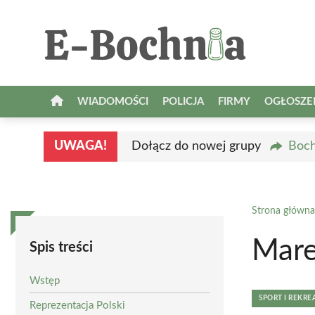
Przejdź
do
treści
WIADOMOŚCI
POLICJA
FIRMY
OGŁOSZE
UWAGA!
Dołącz do nowej grupy
Boch
Strona główna
Mare
Spis treści
Wstęp
SPORT I REKRE
Reprezentacja Polski