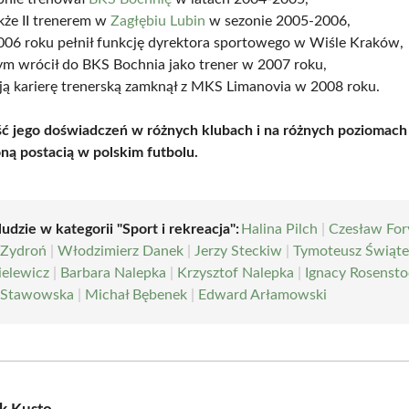
akże II trenerem w
Zagłębiu Lubin
w sezonie 2005-2006,
006 roku pełnił funkcję dyrektora sportowego w Wiśle Kraków,
ym wrócił do BKS Bochnia jako trener w 2007 roku,
ją karierę trenerską zamknął z MKS Limanovia w 2008 roku.
ć jego doświadczeń w różnych klubach i na różnych poziomach 
oną postacią w polskim futbolu.
ludzie w kategorii "Sport i rekreacja":
Halina Pilch
|
Czesław For
 Zydroń
|
Włodzimierz Danek
|
Jerzy Steckiw
|
Tymoteusz Świąt
elewicz
|
Barbara Nalepka
|
Krzysztof Nalepka
|
Ignacy Rosensto
 Stawowska
|
Michał Bębenek
|
Edward Arłamowski