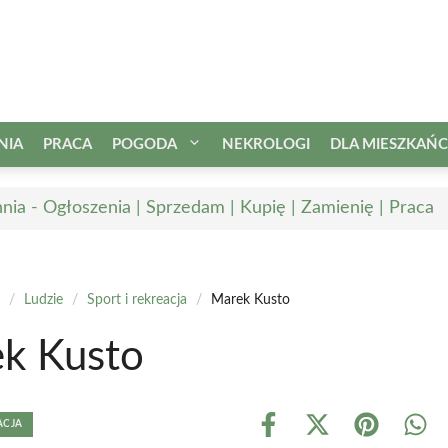
NIA
PRACA
POGODA
NEKROLOGI
DLA MIESZKAŃ
nia - Ogłoszenia | Sprzedam | Kupię | Zamienię | Praca
/
Ludzie
/
Sport i rekreacja
/
Marek Kusto
k Kusto
ACJA
Share
Share
Share
Shar
on
on
on
on