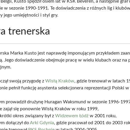
Belgii, Kusto spędził osiem lat w KSK Beveren, a następnie grał
w sezonie 1990-1991. Te doświadczenia z różnych lig i klubó
 jego umiejętności i styl gry.
ra trenerska
nerska Marka Kusto jest naprawdę imponującym przykładem zaa
ą. Jego doświadczenie obejmuje pracę w wielu klubach oraz na 
yjnym.
czął swoją przygodę z
Wisłą Kraków
, gdzie trenował w latach 
nie pełnił funkcję asystenta selekcjonera reprezentacji Polski w
ym prowadził drużynę Huragan Waksmund w sezonie 1996-1997
że zajął się ponownie Wisłą Kraków w roku 1999,
 krótki okres związany był z
Widzewem Łódź
w 2001 roku,
ym dołączył do
Arki Gdynia
, gdzie pracował od 2001 do 2003 ro
pnie trenował
BKS Bochnię
w latach 2004-2005,