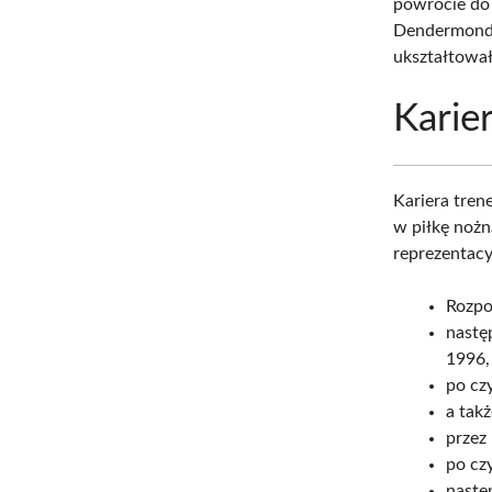
powrocie do 
Dendermonde 
ukształtowały
Karie
Kariera tre
w piłkę nożn
reprezentac
Rozpo
następ
1996,
po cz
a tak
przez
po cz
nastę