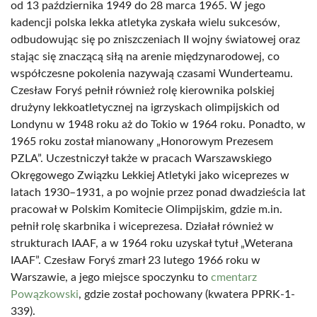
od 13 października 1949 do 28 marca 1965. W jego
kadencji polska lekka atletyka zyskała wielu sukcesów,
odbudowując się po zniszczeniach II wojny światowej oraz
stając się znaczącą siłą na arenie międzynarodowej, co
współczesne pokolenia nazywają czasami Wunderteamu.
Czesław Foryś pełnił również rolę kierownika polskiej
drużyny lekkoatletycznej na igrzyskach olimpijskich od
Londynu w 1948 roku aż do Tokio w 1964 roku. Ponadto, w
1965 roku został mianowany „Honorowym Prezesem
PZLA”. Uczestniczył także w pracach Warszawskiego
Okręgowego Związku Lekkiej Atletyki jako wiceprezes w
latach 1930–1931, a po wojnie przez ponad dwadzieścia lat
pracował w Polskim Komitecie Olimpijskim, gdzie m.in.
pełnił rolę skarbnika i wiceprezesa. Działał również w
strukturach IAAF, a w 1964 roku uzyskał tytuł „Weterana
IAAF”. Czesław Foryś zmarł 23 lutego 1966 roku w
Warszawie, a jego miejsce spoczynku to
cmentarz
Powązkowski
, gdzie został pochowany (kwatera PPRK-1-
339).