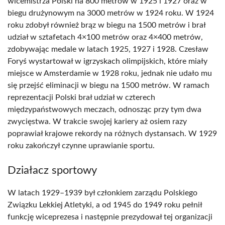
wicemistrza Polski na 800 metrów w 1925 i 1927 oraz w
biegu drużynowym na 3000 metrów w 1924 roku. W 1924
roku zdobył również brąz w biegu na 1500 metrów i brał
udział w sztafetach 4×100 metrów oraz 4×400 metrów,
zdobywając medale w latach 1925, 1927 i 1928. Czesław
Foryś wystartował w igrzyskach olimpijskich, które miały
miejsce w Amsterdamie w 1928 roku, jednak nie udało mu
się przejść eliminacji w biegu na 1500 metrów. W ramach
reprezentacji Polski brał udział w czterech
międzypaństwowych meczach, odnosząc przy tym dwa
zwycięstwa. W trakcie swojej kariery aż osiem razy
poprawiał krajowe rekordy na różnych dystansach. W 1929
roku zakończył czynne uprawianie sportu.
Działacz sportowy
W latach 1929–1939 był członkiem zarządu Polskiego
Związku Lekkiej Atletyki, a od 1945 do 1949 roku pełnił
funkcję wiceprezesa i następnie prezydował tej organizacji