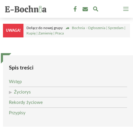
Przejdź
M
do
treści
Dołącz do nowej grupy
Bochnia - Ogłoszenia | Sprzedam |
UWAGA!
Kupię | Zamienię | Praca
Spis treści
Wstęp
Życiorys
Rekordy życiowe
Przypisy