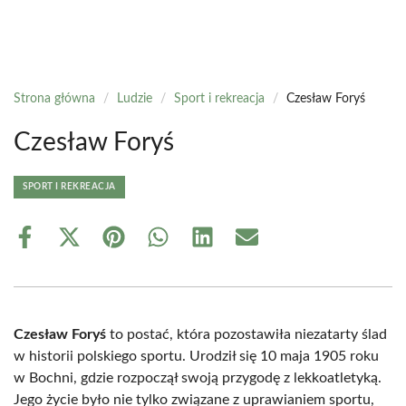
Strona główna
/
Ludzie
/
Sport i rekreacja
/
Czesław Foryś
Czesław Foryś
SPORT I REKREACJA
Share
Share
Share
Share
Share
Share
on
on
on
on
on
on
Facebook
X
Pinterest
WhatsApp
LinkedIn
Email
(Twitter)
Czesław Foryś
to postać, która pozostawiła niezatarty ślad
w historii polskiego sportu. Urodził się 10 maja 1905 roku
w Bochni, gdzie rozpoczął swoją przygodę z lekkoatletyką.
Jego życie było nie tylko związane z uprawianiem sportu,