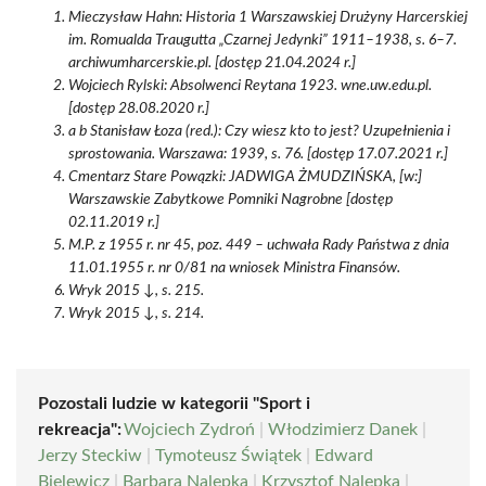
Mieczysław Hahn: Historia 1 Warszawskiej Drużyny Harcerskiej
im. Romualda Traugutta „Czarnej Jedynki” 1911–1938, s. 6–7.
archiwumharcerskie.pl. [dostęp 21.04.2024 r.]
Wojciech Rylski: Absolwenci Reytana 1923. wne.uw.edu.pl.
[dostęp 28.08.2020 r.]
a b Stanisław Łoza (red.): Czy wiesz kto to jest? Uzupełnienia i
sprostowania. Warszawa: 1939, s. 76. [dostęp 17.07.2021 r.]
Cmentarz Stare Powązki: JADWIGA ŻMUDZIŃSKA, [w:]
Warszawskie Zabytkowe Pomniki Nagrobne [dostęp
02.11.2019 r.]
M.P. z 1955 r. nr 45, poz. 449 – uchwała Rady Państwa z dnia
11.01.1955 r. nr 0/81 na wniosek Ministra Finansów.
Wryk 2015 ↓, s. 215.
Wryk 2015 ↓, s. 214.
Pozostali ludzie w kategorii "Sport i
rekreacja":
Wojciech Zydroń
|
Włodzimierz Danek
|
Jerzy Steckiw
|
Tymoteusz Świątek
|
Edward
Bielewicz
|
Barbara Nalepka
|
Krzysztof Nalepka
|