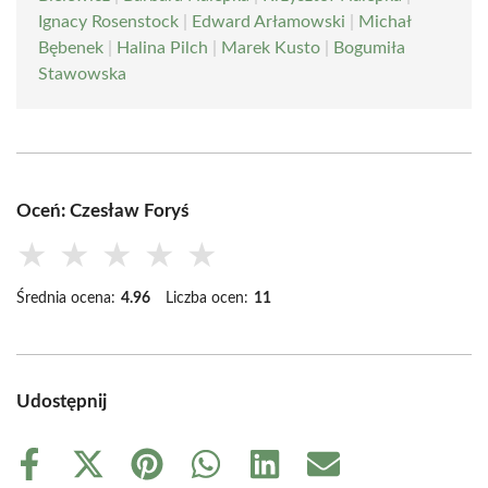
Ignacy Rosenstock
|
Edward Arłamowski
|
Michał
Bębenek
|
Halina Pilch
|
Marek Kusto
|
Bogumiła
Stawowska
Oceń: Czesław Foryś
★
★
★
★
★
Średnia ocena:
4.96
Liczba ocen:
11
Udostępnij
Share
Share
Share
Share
Share
Share