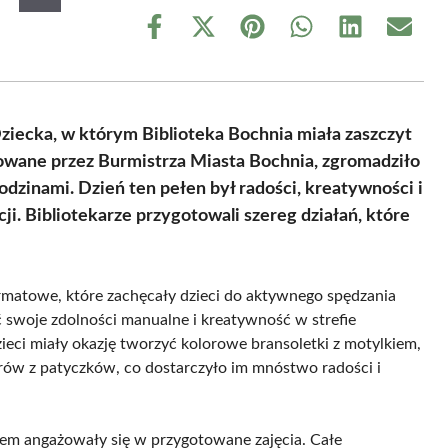
Share
Share
Share
Share
Share
Share
on
on
on
on
on
on
Facebook
X
Pinterest
WhatsApp
LinkedIn
Email
(Twitter)
ziecka, w którym Biblioteka Bochnia miała zaszczyt
zowane przez Burmistrza Miasta Bochnia, zgromadziło
dzinami. Dzień ten pełen był radości, kreatywności i
cji. Bibliotekarze przygotowali szereg działań, które
matowe, które zachęcały dzieci do aktywnego spędzania
 swoje zdolności manualne i kreatywność w strefie
ieci miały okazję tworzyć kolorowe bransoletki z motylkiem,
erów z patyczków, co dostarczyło im mnóstwo radości i
mem angażowały się w przygotowane zajęcia. Całe