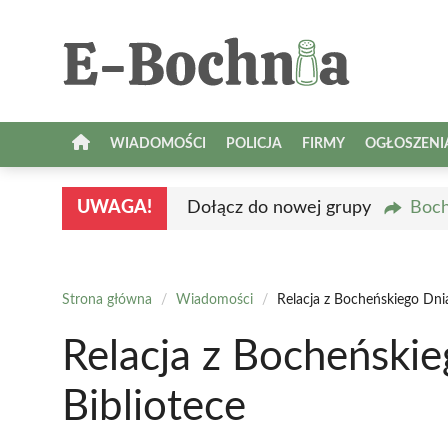
Przejdź
do
treści
WIADOMOŚCI
POLICJA
FIRMY
OGŁOSZENI
UWAGA!
Dołącz do nowej grupy
Boch
Strona główna
/
Wiadomości
/
Relacja z Bocheńskiego Dni
Relacja z Bocheński
Bibliotece