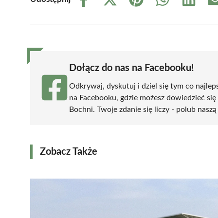
Share
Share
Share
Share
Share
on
on
on
on
on
Facebook
X
Pinterest
WhatsApp
LinkedIn
(Twitter)
Dołącz do nas na Facebooku!
Odkrywaj, dyskutuj i dziel się tym co najlep
na Facebooku, gdzie możesz dowiedzieć się
Bochni. Twoje zdanie się liczy - polub naszą
Zobacz Także