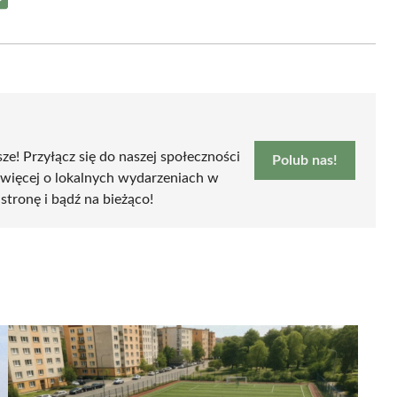
Share
on
Email
sze! Przyłącz się do naszej społeczności
Polub nas!
 więcej o lokalnych wydarzeniach w
 stronę i bądź na bieżąco!