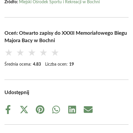
Źródło:
Miejski Ośrodek Sportu i Rekreacji w Bochni
Oceń: Otwarto zapisy do XXXII Memoriałowego Biegu
Majora Bacy w Bochni
★
★
★
★
★
Średnia ocena:
4.83
Liczba ocen:
19
Udostępnij
Share
Share
Share
Share
Share
Share
on
on
on
on
on
on
Facebook
X
Pinterest
WhatsApp
LinkedIn
Email
(Twitter)