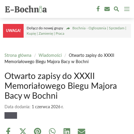
Przejdź
M
do
treści
Dołącz do nowej grupy
Bochnia - Ogłoszenia | Sprzedam |
UWAGA!
Kupię | Zamienię | Praca
Strona główna
/
Wiadomości
/
Otwarto zapisy do XXXII
Memoriałowego Biegu Majora Bacy w Bochni
Otwarto zapisy do XXXII
Memoriałowego Biegu Majora
Bacy w Bochni
Data dodania:
1 czerwca 2026 r.
Share
Share
Share
Share
Share
Share