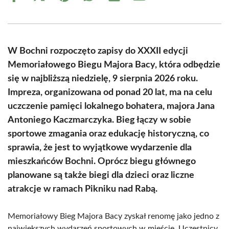
on
on
on
on
on
on
Facebook
X
Pinterest
WhatsApp
LinkedIn
Email
(Twitter)
W Bochni rozpoczęto zapisy do XXXII edycji
Memoriałowego Biegu Majora Bacy, która odbędzie
się w najbliższą niedzielę, 9 sierpnia 2026 roku.
Impreza, organizowana od ponad 20 lat, ma na celu
uczczenie pamięci lokalnego bohatera, majora Jana
Antoniego Kaczmarczyka. Bieg łączy w sobie
sportowe zmagania oraz edukację historyczną, co
sprawia, że jest to wyjątkowe wydarzenie dla
mieszkańców Bochni. Oprócz biegu głównego
planowane są także biegi dla dzieci oraz liczne
atrakcje w ramach Pikniku nad Rabą.
Memoriałowy Bieg Majora Bacy zyskał renomę jako jedno z
największych wydarzeń sportowych w mieście. Uczestnicy