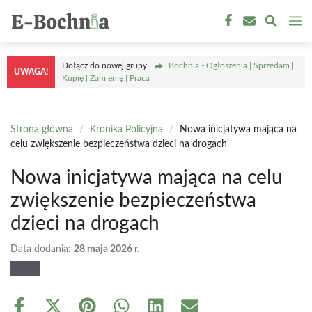
Przejdź
M
do
treści
Dołącz do nowej grupy
Bochnia - Ogłoszenia | Sprzedam |
UWAGA!
Kupię | Zamienię | Praca
Strona główna
/
Kronika Policyjna
/
Nowa inicjatywa mająca na
celu zwiększenie bezpieczeństwa dzieci na drogach
Nowa inicjatywa mająca na celu
zwiększenie bezpieczeństwa
dzieci na drogach
Data dodania:
28 maja 2026 r.
Share
Share
Share
Share
Share
Share