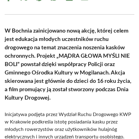
on
on
on
on
on
on
Facebook
X
Pinterest
WhatsApp
LinkedIn
Email
(Twitter)
W Bochnia zainicjowano nową akcję, której celem
jest edukacja młodych uczestników ruchu
drogowego na temat znaczenia noszenia kasków
ochronnych. Projekt „MĄDRA GŁOWA MYŚLI NIE
BOLI” powstał dzięki współpracy Policji oraz
Gminnego Ośrodka Kultury w Mogilanach. Akcja
skierowana jest głównie do dzieci do 16 roku życia,
a film promujący ją został stworzony podczas Dnia
Kultury Drogowej.
Inicjatywa podjęta przez Wydział Ruchu Drogowego KWP
w Krakowie podkreśla istotę posiadania kasku przez
młodych rowerzystów oraz użytkowników hulajnóg
elektrycznych i innych urządzeń transportu osobistego.