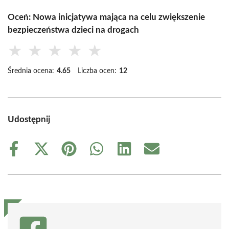
Oceń: Nowa inicjatywa mająca na celu zwiększenie
bezpieczeństwa dzieci na drogach
★
★
★
★
★
Średnia ocena:
4.65
Liczba ocen:
12
Udostępnij
Share
Share
Share
Share
Share
Share
on
on
on
on
on
on
Facebook
X
Pinterest
WhatsApp
LinkedIn
Email
(Twitter)