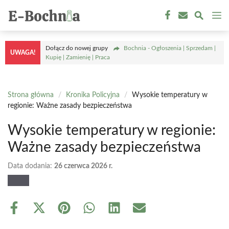
Przejdź
M
do
treści
Dołącz do nowej grupy
Bochnia - Ogłoszenia | Sprzedam |
UWAGA!
Kupię | Zamienię | Praca
Strona główna
/
Kronika Policyjna
/
Wysokie temperatury w
regionie: Ważne zasady bezpieczeństwa
Wysokie temperatury w regionie:
Ważne zasady bezpieczeństwa
Data dodania:
26 czerwca 2026 r.
Share
Share
Share
Share
Share
Share
on
on
on
on
on
on
Facebook
X
Pinterest
WhatsApp
LinkedIn
Email