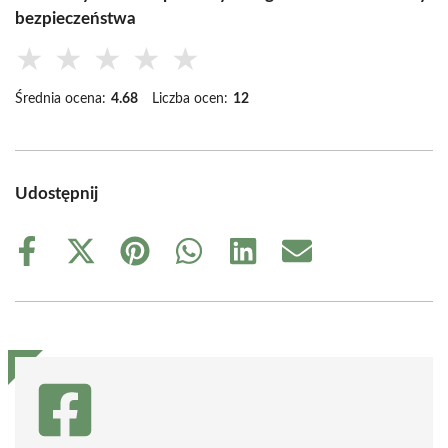
bezpieczeństwa
★
★
★
★
★
Średnia ocena:
4.68
Liczba ocen:
12
Udostępnij
Share
Share
Share
Share
Share
Share
on
on
on
on
on
on
Facebook
X
Pinterest
WhatsApp
LinkedIn
Email
(Twitter)