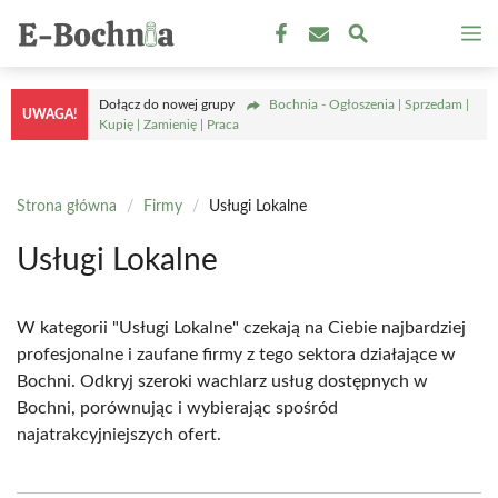
Przejdź
M
do
treści
Dołącz do nowej grupy
Bochnia - Ogłoszenia | Sprzedam |
UWAGA!
Kupię | Zamienię | Praca
Strona główna
/
Firmy
/
Usługi Lokalne
Usługi Lokalne
W kategorii "Usługi Lokalne" czekają na Ciebie najbardziej
profesjonalne i zaufane firmy z tego sektora działające w
Bochni. Odkryj szeroki wachlarz usług dostępnych w
Bochni, porównując i wybierając spośród
najatrakcyjniejszych ofert.