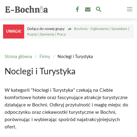
Przejdź
M
do
treści
Dołącz do nowej grupy
Bochnia - Ogłoszenia | Sprzedam |
UWAGA!
Kupię | Zamienię | Praca
Strona główna
/
Firmy
/
Noclegi i Turystyka
Noclegi i Turystyka
W kategorii "Noclegi i Turystyka" czekają na Ciebie
komfortowe hotele oraz fascynujące atrakcje turystyczne
działające w Bochni. Odkryj przytulność i magię miejsc do
odpoczynku oraz ciekawostki turystyczne w Bochni,
porównując i wybierając spośród najatrakcyjniejszych
ofert.