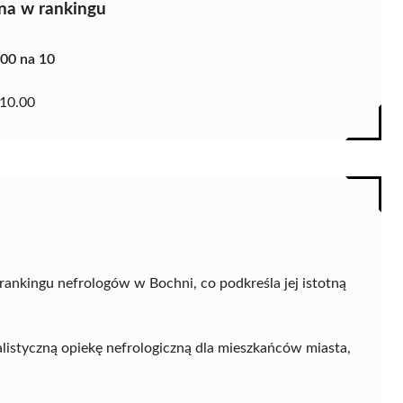
na w rankingu
.00 na 10
10.00
rankingu nefrologów w Bochni, co podkreśla jej istotną
listyczną opiekę nefrologiczną dla mieszkańców miasta,