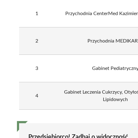
1
Przychodnia CenterMed Kazimier
2
Przychodnia MEDIKAR
3
Gabinet Pediatryczn
Gabinet Leczenia Cukrzycy, Otyłoś
4
Lipidowych
Przedsiębiorco! Zadbaj o widoczność