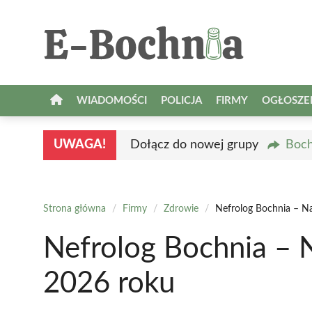
Przejdź
do
treści
WIADOMOŚCI
POLICJA
FIRMY
OGŁOSZE
UWAGA!
Dołącz do nowej grupy
Boch
Strona główna
/
Firmy
/
Zdrowie
/
Nefrolog Bochnia – Na
Nefrolog Bochnia – N
2026 roku