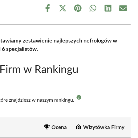
Share
Share
Share
Share
Share
Share
on
on
on
on
on
on
Facebook
X
Pinterest
WhatsApp
LinkedIn
Email
(Twitter)
dstawiamy zestawienie najlepszych nefrologów w
6 specjalistów.
 Firm w Rankingu
które znajdziesz w naszym rankingu.
Ocena
Wizytówka Firmy