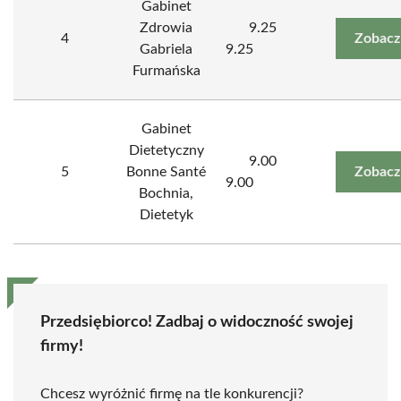
Gabinet
Zdrowia
9.25
4
Zobacz
Gabriela
9.25
Furmańska
Gabinet
Dietetyczny
9.00
5
Bonne Santé
Zobacz
9.00
Bochnia,
Dietetyk
Przedsiębiorco! Zadbaj o widoczność swojej
firmy!
Chcesz wyróżnić firmę na tle konkurencji?