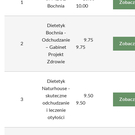
1
Zobacz
Bochnia
10.00
Dietetyk
Bochnia -
Odchudzanie
9.75
2
Zobacz
– Gabinet
9.75
Projekt
Zdrowie
Dietetyk
Naturhouse -
skuteczne
9.50
3
Zobacz
odchudzanie
9.50
i leczenie
otyłości