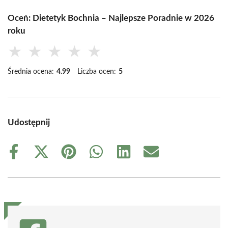
Oceń: Dietetyk Bochnia – Najlepsze Poradnie w 2026
roku
★
★
★
★
★
Średnia ocena:
4.99
Liczba ocen:
5
Udostępnij
Share
Share
Share
Share
Share
Share
on
on
on
on
on
on
Facebook
X
Pinterest
WhatsApp
LinkedIn
Email
(Twitter)