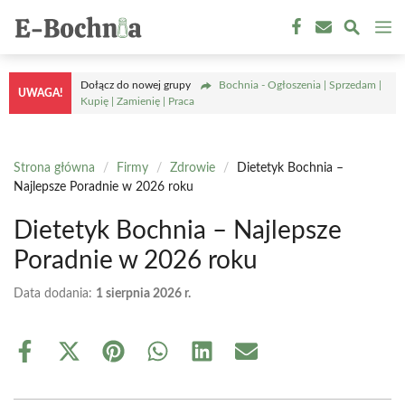
Przejdź
M
do
treści
Dołącz do nowej grupy
Bochnia - Ogłoszenia | Sprzedam |
UWAGA!
Kupię | Zamienię | Praca
Strona główna
/
Firmy
/
Zdrowie
/
Dietetyk Bochnia –
Najlepsze Poradnie w 2026 roku
Dietetyk Bochnia – Najlepsze
Poradnie w 2026 roku
Data dodania:
1 sierpnia 2026 r.
Share
Share
Share
Share
Share
Share
on
on
on
on
on
on
Facebook
X
Pinterest
WhatsApp
LinkedIn
Email
(Twitter)