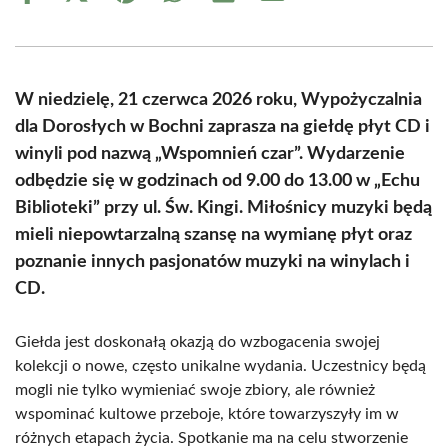
on
on
on
on
on
on
Facebook
X
Pinterest
WhatsApp
LinkedIn
Email
(Twitter)
W niedzielę, 21 czerwca 2026 roku, Wypożyczalnia
dla Dorosłych w Bochni zaprasza na giełdę płyt CD i
winyli pod nazwą „Wspomnień czar”. Wydarzenie
odbędzie się w godzinach od 9.00 do 13.00 w „Echu
Biblioteki” przy ul. Św. Kingi. Miłośnicy muzyki będą
mieli niepowtarzalną szansę na wymianę płyt oraz
poznanie innych pasjonatów muzyki na winylach i
CD.
Giełda jest doskonałą okazją do wzbogacenia swojej
kolekcji o nowe, często unikalne wydania. Uczestnicy będą
mogli nie tylko wymieniać swoje zbiory, ale również
wspominać kultowe przeboje, które towarzyszyły im w
różnych etapach życia. Spotkanie ma na celu stworzenie