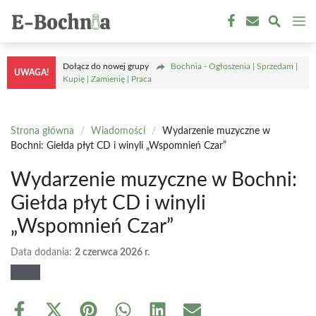
Przejdź
M
do
treści
Dołącz do nowej grupy
Bochnia - Ogłoszenia | Sprzedam |
UWAGA!
Kupię | Zamienię | Praca
Strona główna
/
Wiadomości
/
Wydarzenie muzyczne w
Bochni: Giełda płyt CD i winyli „Wspomnień Czar”
Wydarzenie muzyczne w Bochni:
Giełda płyt CD i winyli
„Wspomnień Czar”
Data dodania:
2 czerwca 2026 r.
Share
Share
Share
Share
Share
Share