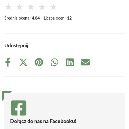
★
★
★
★
★
Średnia ocena:
4.84
Liczba ocen:
12
Udostępnij
Share
Share
Share
Share
Share
Share
on
on
on
on
on
on
Facebook
X
Pinterest
WhatsApp
LinkedIn
Email
(Twitter)
Dołącz do nas na Facebooku!