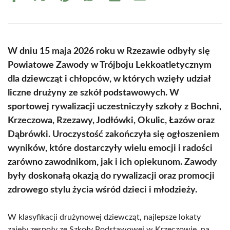
on
on
on
on
on
on
Facebook
X
Pinterest
WhatsApp
LinkedIn
Email
(Twitter)
W dniu 15 maja 2026 roku w Rzezawie odbyły się
Powiatowe Zawody w Trójboju Lekkoatletycznym
dla dziewcząt i chłopców, w których wzięły udział
liczne drużyny ze szkół podstawowych. W
sportowej rywalizacji uczestniczyły szkoły z Bochni,
Krzeczowa, Rzezawy, Jodłówki, Okulic, Łazów oraz
Dąbrówki. Uroczystość zakończyła się ogłoszeniem
wyników, które dostarczyły wielu emocji i radości
zarówno zawodnikom, jak i ich opiekunom. Zawody
były doskonałą okazją do rywalizacji oraz promocji
zdrowego stylu życia wśród dzieci i młodzieży.
W klasyfikacji drużynowej dziewcząt, najlepsze lokaty
zajęły zespoły ze Szkoły Podstawowej w Krzeczowie, na