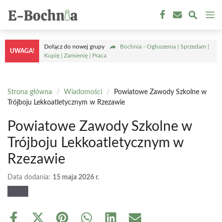
Przejdź
M
do
treści
Dołącz do nowej grupy
Bochnia - Ogłoszenia | Sprzedam |
UWAGA!
Kupię | Zamienię | Praca
Strona główna
/
Wiadomości
/
Powiatowe Zawody Szkolne w
Trójboju Lekkoatletycznym w Rzezawie
Powiatowe Zawody Szkolne w
Trójboju Lekkoatletycznym w
Rzezawie
Data dodania:
15 maja 2026 r.
Share
Share
Share
Share
Share
Share