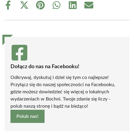
Share
Share
Share
Share
Share
Share
on
on
on
on
on
on
Facebook
X
Pinterest
WhatsApp
LinkedIn
Email
(Twitter)
Dołącz do nas na Facebooku!
Odkrywaj, dyskutuj i dziel się tym co najlepsze!
Przyłącz się do naszej społeczności na Facebooku,
gdzie możesz dowiedzieć się więcej o lokalnych
wydarzeniach w Bochni. Twoje zdanie się liczy -
polub naszą stronę i bądź na bieżąco!
Polub nas!