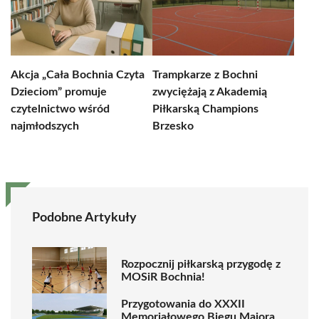
Akcja „Cała Bochnia Czyta
Trampkarze z Bochni
Dzieciom” promuje
zwyciężają z Akademią
czytelnictwo wśród
Piłkarską Champions
najmłodszych
Brzesko
Podobne Artykuły
Rozpocznij piłkarską przygodę z
MOSiR Bochnia!
Przygotowania do XXXII
Memoriałowego Biegu Majora