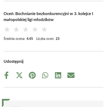
Oceń: Bochnianie bezkonkurencyjni w 3. kolejce I
małopolskiej ligi młodzików
★
★
★
★
★
Średnia ocena:
4.45
Liczba ocen:
23
Udostępnij
Share
Share
Share
Share
Share
Share
on
on
on
on
on
on
Facebook
X
Pinterest
WhatsApp
LinkedIn
Email
(Twitter)