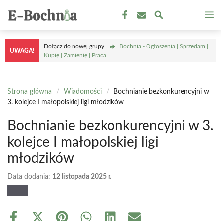
Przejdź
M
do
treści
Dołącz do nowej grupy
Bochnia - Ogłoszenia | Sprzedam |
UWAGA!
Kupię | Zamienię | Praca
Strona główna
/
Wiadomości
/
Bochnianie bezkonkurencyjni w
3. kolejce I małopolskiej ligi młodzików
Bochnianie bezkonkurencyjni w 3.
kolejce I małopolskiej ligi
młodzików
Data dodania:
12 listopada 2025 r.
Share
Share
Share
Share
Share
Share