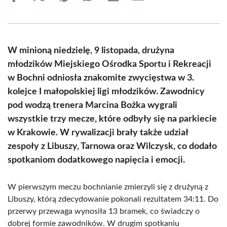
on
on
on
on
on
on
Facebook
X
Pinterest
WhatsApp
LinkedIn
Email
(Twitter)
W minioną niedzielę, 9 listopada, drużyna
młodzików Miejskiego Ośrodka Sportu i Rekreacji
w Bochni odniosła znakomite zwycięstwa w 3.
kolejce I małopolskiej ligi młodzików. Zawodnicy
pod wodzą trenera Marcina Bożka wygrali
wszystkie trzy mecze, które odbyły się na parkiecie
w Krakowie. W rywalizacji brały także udział
zespoły z Libuszy, Tarnowa oraz Wilczysk, co dodało
spotkaniom dodatkowego napięcia i emocji.
W pierwszym meczu bochnianie zmierzyli się z drużyną z
Libuszy, którą zdecydowanie pokonali rezultatem 34:11. Do
przerwy przewaga wynosiła 13 bramek, co świadczy o
dobrej formie zawodników. W drugim spotkaniu