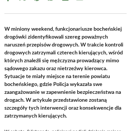
on
on
on
on
on
on
Facebook
X
Pinterest
WhatsApp
LinkedIn
Email
(Twitter)
W miniony weekend, funkcjonariusze bocheńskiej
drogówki zidentyfikowali szereg poważnych
naruszeń przepisów drogowych. W trakcie kontroli
drogowych zatrzymali czterech kierujących, wśród
których znaleźli się mężczyzna prowadzący mimo
sądowego zakazu oraz nietrzeźwy kierowca.
Sytuacje te miały miejsce na terenie powiatu
bocheńskiego, gdzie Policja wykazała swe
zaangażowanie w zapewnienie bezpieczeństwa na
drogach. W artykule przedstawione zostaną
szczegóły tych interwencji oraz konsekwencje dla
zatrzymanych kierujących.