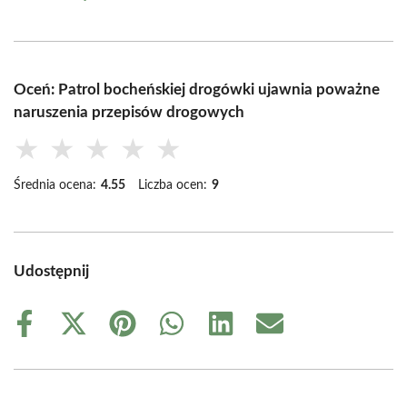
Oceń: Patrol bocheńskiej drogówki ujawnia poważne
naruszenia przepisów drogowych
★
★
★
★
★
Średnia ocena:
4.55
Liczba ocen:
9
Udostępnij
Share
Share
Share
Share
Share
Share
on
on
on
on
on
on
Facebook
X
Pinterest
WhatsApp
LinkedIn
Email
(Twitter)