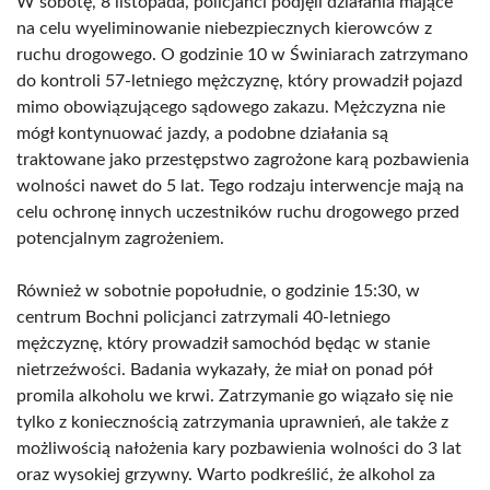
W sobotę, 8 listopada, policjanci podjęli działania mające
na celu wyeliminowanie niebezpiecznych kierowców z
ruchu drogowego. O godzinie 10 w Świniarach zatrzymano
do kontroli 57-letniego mężczyznę, który prowadził pojazd
mimo obowiązującego sądowego zakazu. Mężczyzna nie
mógł kontynuować jazdy, a podobne działania są
traktowane jako przestępstwo zagrożone karą pozbawienia
wolności nawet do 5 lat. Tego rodzaju interwencje mają na
celu ochronę innych uczestników ruchu drogowego przed
potencjalnym zagrożeniem.
Również w sobotnie popołudnie, o godzinie 15:30, w
centrum Bochni policjanci zatrzymali 40-letniego
mężczyznę, który prowadził samochód będąc w stanie
nietrzeźwości. Badania wykazały, że miał on ponad pół
promila alkoholu we krwi. Zatrzymanie go wiązało się nie
tylko z koniecznością zatrzymania uprawnień, ale także z
możliwością nałożenia kary pozbawienia wolności do 3 lat
oraz wysokiej grzywny. Warto podkreślić, że alkohol za