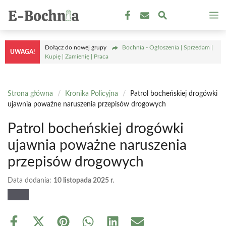
Przejdź
M
do
treści
Dołącz do nowej grupy
Bochnia - Ogłoszenia | Sprzedam |
UWAGA!
Kupię | Zamienię | Praca
Strona główna
/
Kronika Policyjna
/
Patrol bocheńskiej drogówki
ujawnia poważne naruszenia przepisów drogowych
Patrol bocheńskiej drogówki
ujawnia poważne naruszenia
przepisów drogowych
Data dodania:
10 listopada 2025 r.
Share
Share
Share
Share
Share
Share