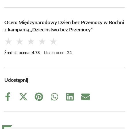
Oceń: Międzynarodowy Dzień bez Przemocy w Bochni
z kampanią „Dzieciństwo bez Przemocy”
★
★
★
★
★
Średnia ocena:
4.78
Liczba ocen:
24
Udostępnij
Share
Share
Share
Share
Share
Share
on
on
on
on
on
on
Facebook
X
Pinterest
WhatsApp
LinkedIn
Email
(Twitter)