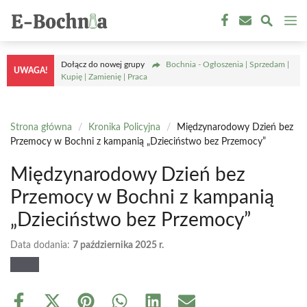
Przejdź
M
do
treści
Dołącz do nowej grupy
Bochnia - Ogłoszenia | Sprzedam |
UWAGA!
Kupię | Zamienię | Praca
Strona główna
/
Kronika Policyjna
/
Międzynarodowy Dzień bez
Przemocy w Bochni z kampanią „Dzieciństwo bez Przemocy”
Międzynarodowy Dzień bez
Przemocy w Bochni z kampanią
„Dzieciństwo bez Przemocy”
Data dodania:
7 października 2025 r.
Share
Share
Share
Share
Share
Share