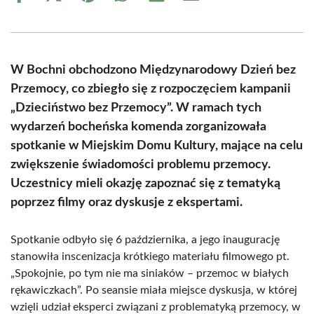
on
on
on
on
on
on
Facebook
X
Pinterest
WhatsApp
LinkedIn
Email
(Twitter)
W Bochni obchodzono Międzynarodowy Dzień bez
Przemocy, co zbiegło się z rozpoczęciem kampanii
„Dzieciństwo bez Przemocy”. W ramach tych
wydarzeń bocheńska komenda zorganizowała
spotkanie w Miejskim Domu Kultury, mające na celu
zwiększenie świadomości problemu przemocy.
Uczestnicy mieli okazję zapoznać się z tematyką
poprzez filmy oraz dyskusje z ekspertami.
Spotkanie odbyło się 6 października, a jego inaugurację
stanowiła inscenizacja krótkiego materiału filmowego pt.
„Spokojnie, po tym nie ma siniaków – przemoc w białych
rękawiczkach”. Po seansie miała miejsce dyskusja, w której
wzięli udział eksperci związani z problematyką przemocy, w