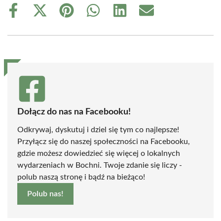
Share
Share
Share
Share
Share
Share
on
on
on
on
on
on
Facebook
X
Pinterest
WhatsApp
LinkedIn
Email
(Twitter)
Dołącz do nas na Facebooku!
Odkrywaj, dyskutuj i dziel się tym co najlepsze!
Przyłącz się do naszej społeczności na Facebooku,
gdzie możesz dowiedzieć się więcej o lokalnych
wydarzeniach w Bochni. Twoje zdanie się liczy -
polub naszą stronę i bądź na bieżąco!
Polub nas!