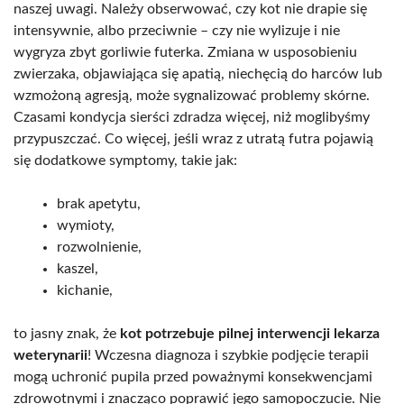
naszej uwagi. Należy obserwować, czy kot nie drapie się
intensywnie, albo przeciwnie – czy nie wylizuje i nie
wygryza zbyt gorliwie futerka. Zmiana w usposobieniu
zwierzaka, objawiająca się apatią, niechęcią do harców lub
wzmożoną agresją, może sygnalizować problemy skórne.
Czasami kondycja sierści zdradza więcej, niż moglibyśmy
przypuszczać. Co więcej, jeśli wraz z utratą futra pojawią
się dodatkowe symptomy, takie jak:
brak apetytu,
wymioty,
rozwolnienie,
kaszel,
kichanie,
to jasny znak, że
kot potrzebuje pilnej interwencji lekarza
weterynarii
! Wczesna diagnoza i szybkie podjęcie terapii
mogą uchronić pupila przed poważnymi konsekwencjami
zdrowotnymi i znacząco poprawić jego samopoczucie. Nie