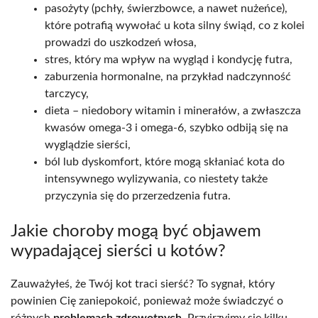
pasożyty (pchły, świerzbowce, a nawet nużeńce),
które potrafią wywołać u kota silny świąd, co z kolei
prowadzi do uszkodzeń włosa,
stres, który ma wpływ na wygląd i kondycję futra,
zaburzenia hormonalne, na przykład nadczynność
tarczycy,
dieta – niedobory witamin i minerałów, a zwłaszcza
kwasów omega-3 i omega-6, szybko odbiją się na
wyglądzie sierści,
ból lub dyskomfort, które mogą skłaniać kota do
intensywnego wylizywania, co niestety także
przyczynia się do przerzedzenia futra.
Jakie choroby mogą być objawem
wypadającej sierści u kotów?
Zauważyłeś, że Twój kot traci sierść? To sygnał, który
powinien Cię zaniepokoić, ponieważ może świadczyć o
różnych
problemach zdrowotnych
. Przyjrzyjmy się kilku