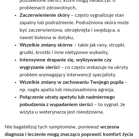
pozbawione sierści, które mogą świadczyć o
problemach zdrowotnych,
Zaczerwienienie skóry
– często sygnalizuje stan
zapalny lub podrażnienie. Podrażniona skóra może
być zaczerwieniona, obrzęknięta i swędząca, a
nawet bolesna w dotyku,
Wszelkie zmiany skórne
– takie jak rany, strupki,
grudki, krostki i inne nietypowe wykwity,
Intensywne drapanie się, wylizywanie czy
wygryzanie sierści
– co często wskazuje na ukryty
problem wymagający interwencji specjalisty,
Wszelkie zmiany w zachowaniu Twojego pupila
–
np. nagła apatia lub nieuzasadniona agresja,
Połączenie utraty apetytu lub nadmiernego
pobudzenia z wypadaniem sierści
– to sygnał, że
wizyta u weterynarza jest nieodzowna.
Nie bagatelizuj tych symptomów, ponieważ
wczesna
diagnoza i leczenie mogą znacząco poprawić komfort życia