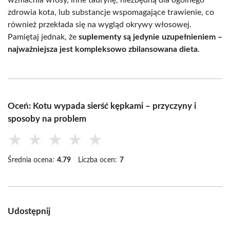
wzmacnia włosy, inne taurynę, niezbędną dla ogólnego
zdrowia kota, lub substancje wspomagające trawienie, co
również przekłada się na wygląd okrywy włosowej.
Pamiętaj jednak, że
suplementy są jedynie uzupełnieniem –
najważniejsza jest kompleksowo zbilansowana dieta
.
Oceń: Kotu wypada sierść kępkami – przyczyny i
sposoby na problem
★
★
★
★
★
Średnia ocena:
4.79
Liczba ocen:
7
Udostępnij