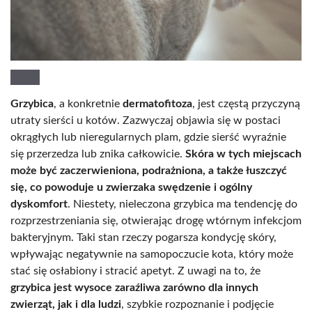
Grzybica
, a konkretnie
dermatofitoza
, jest częstą przyczyną
utraty sierści u kotów. Zazwyczaj objawia się w postaci
okrągłych lub nieregularnych plam, gdzie sierść wyraźnie
się przerzedza lub znika całkowicie.
Skóra w tych miejscach
może być zaczerwieniona, podrażniona, a także łuszczyć
się, co powoduje u zwierzaka swędzenie i ogólny
dyskomfort
. Niestety, nieleczona grzybica ma tendencję do
rozprzestrzeniania się, otwierając drogę wtórnym infekcjom
bakteryjnym. Taki stan rzeczy pogarsza kondycję skóry,
wpływając negatywnie na samopoczucie kota, który może
stać się osłabiony i stracić apetyt. Z uwagi na to, że
grzybica jest wysoce zaraźliwa zarówno dla innych
zwierząt, jak i dla ludzi
, szybkie rozpoznanie i podjęcie