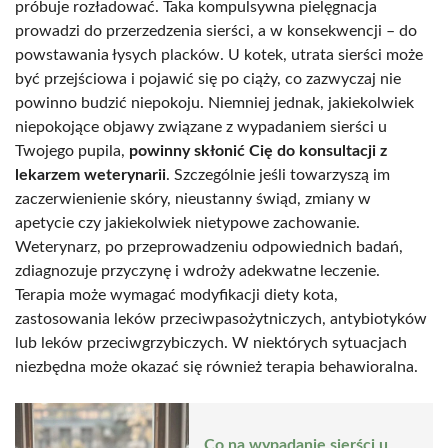
próbuje rozładować. Taka kompulsywna pielęgnacja
prowadzi do przerzedzenia sierści, a w konsekwencji – do
powstawania łysych placków. U kotek, utrata sierści może
być przejściowa i pojawić się po ciąży, co zazwyczaj nie
powinno budzić niepokoju. Niemniej jednak, jakiekolwiek
niepokojące objawy związane z wypadaniem sierści u
Twojego pupila,
powinny skłonić Cię do konsultacji z
lekarzem weterynarii
. Szczególnie jeśli towarzyszą im
zaczerwienienie skóry, nieustanny świąd, zmiany w
apetycie czy jakiekolwiek nietypowe zachowanie.
Weterynarz, po przeprowadzeniu odpowiednich badań,
zdiagnozuje przyczynę i wdroży adekwatne leczenie.
Terapia może wymagać modyfikacji diety kota,
zastosowania leków przeciwpasożytniczych, antybiotyków
lub leków przeciwgrzybiczych. W niektórych sytuacjach
niezbędna może okazać się również terapia behawioralna.
Co na wypadanie sierści u