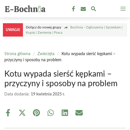
Przejdź
M
do
treści
Dołącz do nowej grupy
Bochnia - Ogłoszenia | Sprzedam |
UWAGA!
Kupię | Zamienię | Praca
Strona główna
/
Zwierzęta
/
Kotu wypada sierść kępkami –
przyczyny i sposoby na problem
Kotu wypada sierść kępkami –
przyczyny i sposoby na problem
Data dodania:
19 kwietnia 2025 r.
Share
Share
Share
Share
Share
Share
on
on
on
on
on
on
Facebook
X
Pinterest
WhatsApp
LinkedIn
Email
(Twitter)