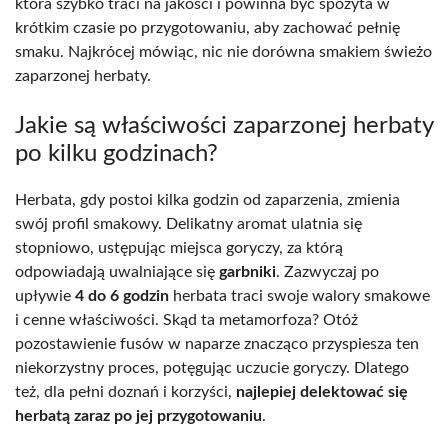
która szybko traci na jakości i powinna być spożyta w
krótkim czasie po przygotowaniu, aby zachować pełnię
smaku. Najkrócej mówiąc, nic nie dorówna smakiem świeżo
zaparzonej herbaty.
Jakie są właściwości zaparzonej herbaty
po kilku godzinach?
Herbata, gdy postoi kilka godzin od zaparzenia, zmienia
swój profil smakowy. Delikatny aromat ulatnia się
stopniowo, ustępując miejsca goryczy, za którą
odpowiadają uwalniające się
garbniki
. Zazwyczaj po
upływie
4 do 6 godzin
herbata traci swoje walory smakowe
i cenne właściwości. Skąd ta metamorfoza? Otóż
pozostawienie fusów w naparze znacząco przyspiesza ten
niekorzystny proces, potęgując uczucie goryczy. Dlatego
też, dla pełni doznań i korzyści,
najlepiej delektować się
herbatą zaraz po jej przygotowaniu
.