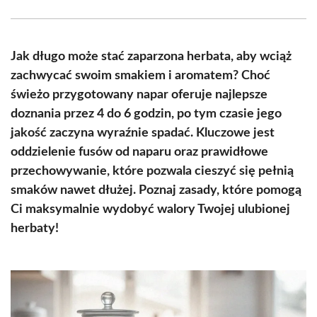
Facebook
X
Pinterest
WhatsApp
LinkedIn
Email
(Twitter)
Jak długo może stać zaparzona herbata, aby wciąż
zachwycać swoim smakiem i aromatem? Choć
świeżo przygotowany napar oferuje najlepsze
doznania przez 4 do 6 godzin, po tym czasie jego
jakość zaczyna wyraźnie spadać. Kluczowe jest
oddzielenie fusów od naparu oraz prawidłowe
przechowywanie, które pozwala cieszyć się pełnią
smaków nawet dłużej. Poznaj zasady, które pomogą
Ci maksymalnie wydobyć walory Twojej ulubionej
herbaty!