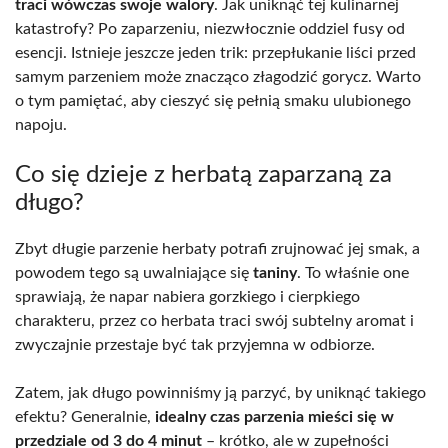
traci wówczas swoje walory
. Jak uniknąć tej kulinarnej
katastrofy? Po zaparzeniu, niezwłocznie oddziel fusy od
esencji. Istnieje jeszcze jeden trik: przepłukanie liści przed
samym parzeniem może znacząco złagodzić gorycz. Warto
o tym pamiętać, aby cieszyć się pełnią smaku ulubionego
napoju.
Co się dzieje z herbatą zaparzaną za
długo?
Zbyt długie parzenie herbaty potrafi zrujnować jej smak, a
powodem tego są uwalniające się
taniny
. To właśnie one
sprawiają, że napar nabiera gorzkiego i cierpkiego
charakteru, przez co herbata traci swój subtelny aromat i
zwyczajnie przestaje być tak przyjemna w odbiorze.
Zatem, jak długo powinniśmy ją parzyć, by uniknąć takiego
efektu? Generalnie,
idealny czas parzenia mieści się w
przedziale od 3 do 4 minut
– krótko, ale w zupełności