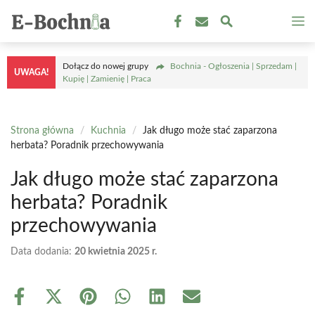
Przejdź
M
do
treści
Dołącz do nowej grupy
Bochnia - Ogłoszenia | Sprzedam |
UWAGA!
Kupię | Zamienię | Praca
Strona główna
/
Kuchnia
/
Jak długo może stać zaparzona
herbata? Poradnik przechowywania
Jak długo może stać zaparzona
herbata? Poradnik
przechowywania
Data dodania:
20 kwietnia 2025 r.
Share
Share
Share
Share
Share
Share
on
on
on
on
on
on