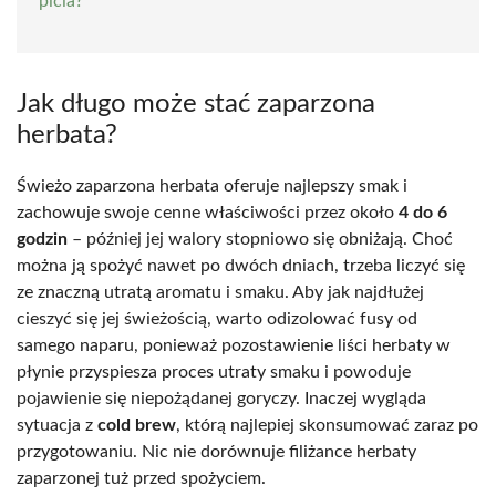
picia?
Jak długo może stać zaparzona
herbata?
Świeżo zaparzona herbata oferuje najlepszy smak i
zachowuje swoje cenne właściwości przez około
4 do 6
godzin
– później jej walory stopniowo się obniżają. Choć
można ją spożyć nawet po dwóch dniach, trzeba liczyć się
ze znaczną utratą aromatu i smaku. Aby jak najdłużej
cieszyć się jej świeżością, warto odizolować fusy od
samego naparu, ponieważ pozostawienie liści herbaty w
płynie przyspiesza proces utraty smaku i powoduje
pojawienie się niepożądanej goryczy. Inaczej wygląda
sytuacja z
cold brew
, którą najlepiej skonsumować zaraz po
przygotowaniu. Nic nie dorównuje filiżance herbaty
zaparzonej tuż przed spożyciem.