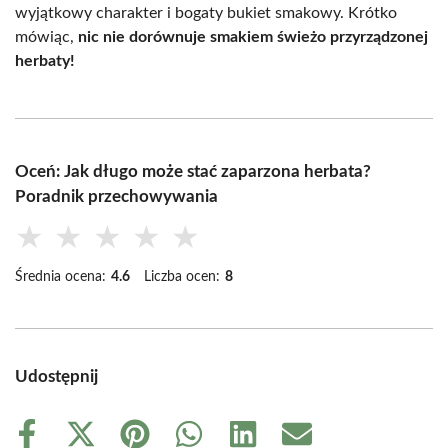
wyjątkowy charakter i bogaty bukiet smakowy. Krótko
mówiąc,
nic nie dorównuje smakiem świeżo przyrządzonej
herbaty!
Oceń: Jak długo może stać zaparzona herbata?
Poradnik przechowywania
★
★
★
★
★
Średnia ocena:
4.6
Liczba ocen:
8
Udostępnij
Share
Share
Share
Share
Share
Share