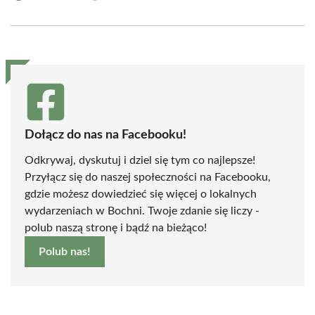
on
on
on
on
on
on
Facebook
X
Pinterest
WhatsApp
LinkedIn
Email
(Twitter)
Dołącz do nas na Facebooku!
Odkrywaj, dyskutuj i dziel się tym co najlepsze!
Przyłącz się do naszej społeczności na Facebooku,
gdzie możesz dowiedzieć się więcej o lokalnych
wydarzeniach w Bochni. Twoje zdanie się liczy -
polub naszą stronę i bądź na bieżąco!
Polub nas!