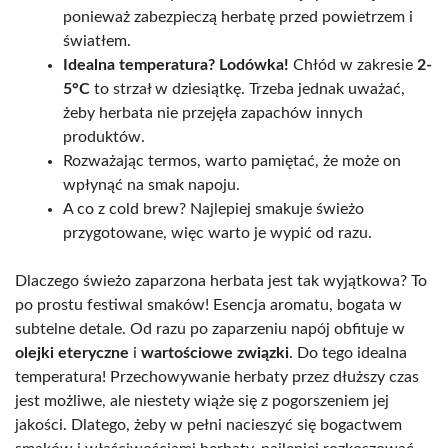
ponieważ zabezpieczą herbatę przed powietrzem i
światłem.
Idealna temperatura? Lodówka!
Chłód w zakresie
2-
5°C
to strzał w dziesiątkę. Trzeba jednak uważać,
żeby herbata nie przejęła zapachów innych
produktów.
Rozważając termos, warto pamiętać, że może on
wpłynąć na smak napoju.
A co z cold brew? Najlepiej smakuje świeżo
przygotowane, więc warto je wypić od razu.
Dlaczego świeżo zaparzona herbata jest tak wyjątkowa? To
po prostu festiwal smaków! Esencja aromatu, bogata w
subtelne detale. Od razu po zaparzeniu napój obfituje w
olejki eteryczne
i
wartościowe związki
. Do tego idealna
temperatura! Przechowywanie herbaty przez dłuższy czas
jest możliwe, ale niestety wiąże się z pogorszeniem jej
jakości. Dlatego, żeby w pełni nacieszyć się bogactwem