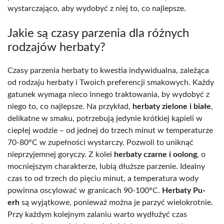
wystarczająco, aby wydobyć z niej to, co najlepsze.
Jakie są czasy parzenia dla różnych
rodzajów herbaty?
Czasy parzenia herbaty to kwestia indywidualna, zależąca
od rodzaju herbaty i Twoich preferencji smakowych. Każdy
gatunek wymaga nieco innego traktowania, by wydobyć z
niego to, co najlepsze. Na przykład,
herbaty zielone i białe
,
delikatne w smaku, potrzebują jedynie krótkiej kąpieli w
ciepłej wodzie – od jednej do trzech minut w temperaturze
70-80°C w zupełności wystarczy. Pozwoli to uniknąć
nieprzyjemnej goryczy. Z kolei
herbaty czarne i oolong
, o
mocniejszym charakterze, lubią dłuższe parzenie. Idealny
czas to od trzech do pięciu minut, a temperatura wody
powinna oscylować w granicach 90-100°C.
Herbaty Pu-
erh
są wyjątkowe, ponieważ można je parzyć wielokrotnie.
Przy każdym kolejnym zalaniu warto wydłużyć czas