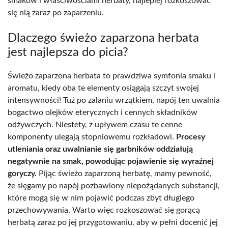
smaków i właściwościami herbaty, najlepiej rozkoszować
się nią zaraz po zaparzeniu.
Dlaczego świeżo zaparzona herbata
jest najlepsza do picia?
Świeżo zaparzona herbata to prawdziwa symfonia smaku i
aromatu, kiedy oba te elementy osiągają szczyt swojej
intensywności! Tuż po zalaniu wrzątkiem, napój ten uwalnia
bogactwo olejków eterycznych i cennych składników
odżywczych. Niestety, z upływem czasu te cenne
komponenty ulegają stopniowemu rozkładowi.
Procesy
utleniania oraz uwalnianie się garbników oddziałują
negatywnie na smak, powodując pojawienie się wyraźnej
goryczy.
Pijąc świeżo zaparzoną herbatę, mamy pewność,
że sięgamy po napój pozbawiony niepożądanych substancji,
które mogą się w nim pojawić podczas zbyt długiego
przechowywania. Warto więc rozkoszować się gorącą
herbatą zaraz po jej przygotowaniu, aby w pełni docenić jej