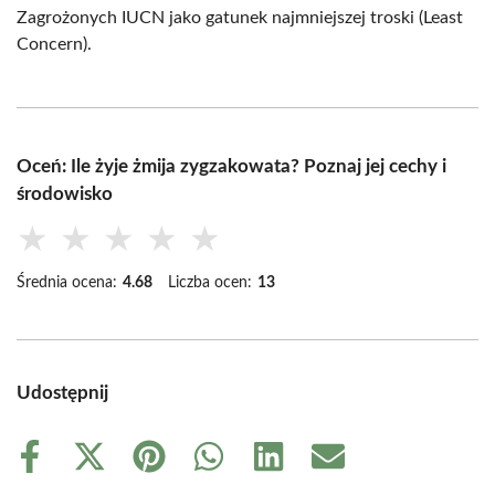
Zagrożonych IUCN jako gatunek najmniejszej troski (Least
Concern).
Oceń: Ile żyje żmija zygzakowata? Poznaj jej cechy i
środowisko
★
★
★
★
★
Średnia ocena:
4.68
Liczba ocen:
13
Udostępnij
Share
Share
Share
Share
Share
Share
on
on
on
on
on
on