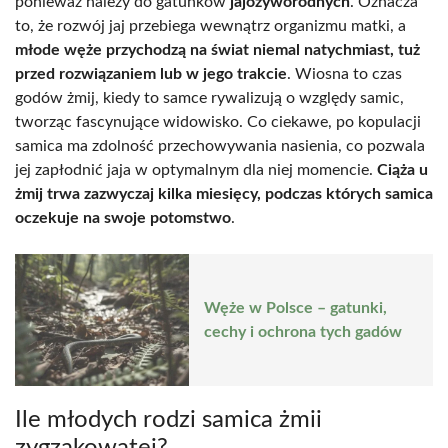
ponieważ należy do gatunków
jajożyworodnych
. Oznacza
to, że rozwój jaj przebiega wewnątrz organizmu matki, a
młode węże przychodzą na świat niemal natychmiast, tuż
przed rozwiązaniem lub w jego trakcie
. Wiosna to czas
godów żmij, kiedy to samce rywalizują o względy samic,
tworząc fascynujące widowisko. Co ciekawe, po kopulacji
samica ma zdolność przechowywania nasienia, co pozwala
jej zapłodnić jaja w optymalnym dla niej momencie.
Ciąża u
żmij trwa zazwyczaj kilka miesięcy, podczas których samica
oczekuje na swoje potomstwo
.
Węże w Polsce – gatunki,
cechy i ochrona tych gadów
Ile młodych rodzi samica żmii