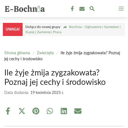
Przejdź
M
do
treści
Dołącz do nowej grupy
Bochnia - Ogłoszenia | Sprzedam |
UWAGA!
Kupię | Zamienię | Praca
Strona główna
/
Zwierzęta
/
Ile żyje żmija zygzakowata? Poznaj
jej cechy i środowisko
Ile żyje żmija zygzakowata?
Poznaj jej cechy i środowisko
Data dodania:
19 kwietnia 2025 r.
Share
Share
Share
Share
Share
Share
on
on
on
on
on
on
Facebook
X
Pinterest
WhatsApp
LinkedIn
Email
(Twitter)