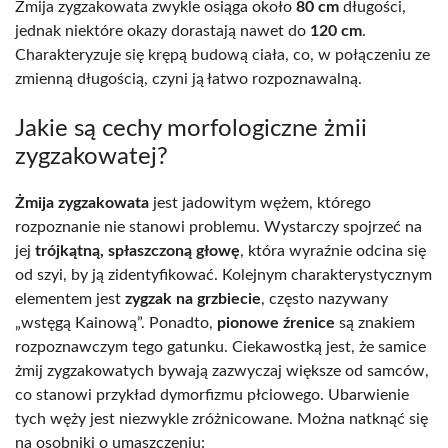
Żmija zygzakowata zwykle osiąga około
80 cm
długości,
jednak niektóre okazy dorastają nawet do
120 cm
.
Charakteryzuje się krępą budową ciała, co, w połączeniu ze
zmienną długością, czyni ją łatwo rozpoznawalną.
Jakie są cechy morfologiczne żmii
zygzakowatej?
Żmija zygzakowata
jest jadowitym wężem, którego
rozpoznanie nie stanowi problemu. Wystarczy spojrzeć na
jej
trójkątną, spłaszczoną głowę
, która wyraźnie odcina się
od szyi, by ją zidentyfikować. Kolejnym charakterystycznym
elementem jest
zygzak na grzbiecie
, często nazywany
„wstęgą Kainową”. Ponadto,
pionowe źrenice
są znakiem
rozpoznawczym tego gatunku. Ciekawostką jest, że samice
żmij zygzakowatych bywają zazwyczaj większe od samców,
co stanowi przykład dymorfizmu płciowego. Ubarwienie
tych węży jest niezwykle zróżnicowane. Można natknąć się
na osobniki o umaszczeniu: