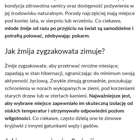
kondycja zdrowotna samicy oraz dostępność pożywienia w
jej środowisku naturalnym. Porody najczęściej mają miejsce
pod koniec lata, w sierpniu lub wrześniu. Co ciekawe,
młode żmije od razu po przyjściu na świat są samodzielne i
potrafią polować, zdobywając pokarm
.
Jak żmija zygzakowata zimuje?
Żmije zygzakowate, aby przetrwać mroźne miesiące,
zapadają w stan hibernacji, ograniczając do minimum swoją
aktywność życiową. Zwykle zimują gromadnie, poszukując
schronienia w norach wykopanych w ziemi, pod korzeniami
starych drzew lub w stertach kamieni.
Najważniejsze jest,
aby wybrane miejsce zapewniało im skuteczną izolację od
niskich temperatur i utrzymywało odpowiedni poziom
wilgotności
. Co ciekawe, często dzielą one te zimowe
kryjówki z innymi gatunkami węży i gadów.