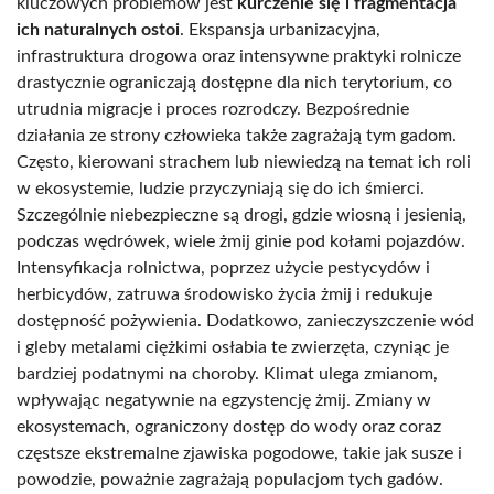
kluczowych problemów jest
kurczenie się i fragmentacja
ich naturalnych ostoi
. Ekspansja urbanizacyjna,
infrastruktura drogowa oraz intensywne praktyki rolnicze
drastycznie ograniczają dostępne dla nich terytorium, co
utrudnia migracje i proces rozrodczy. Bezpośrednie
działania ze strony człowieka także zagrażają tym gadom.
Często, kierowani strachem lub niewiedzą na temat ich roli
w ekosystemie, ludzie przyczyniają się do ich śmierci.
Szczególnie niebezpieczne są drogi, gdzie wiosną i jesienią,
podczas wędrówek, wiele żmij ginie pod kołami pojazdów.
Intensyfikacja rolnictwa, poprzez użycie pestycydów i
herbicydów, zatruwa środowisko życia żmij i redukuje
dostępność pożywienia. Dodatkowo, zanieczyszczenie wód
i gleby metalami ciężkimi osłabia te zwierzęta, czyniąc je
bardziej podatnymi na choroby. Klimat ulega zmianom,
wpływając negatywnie na egzystencję żmij. Zmiany w
ekosystemach, ograniczony dostęp do wody oraz coraz
częstsze ekstremalne zjawiska pogodowe, takie jak susze i
powodzie, poważnie zagrażają populacjom tych gadów.