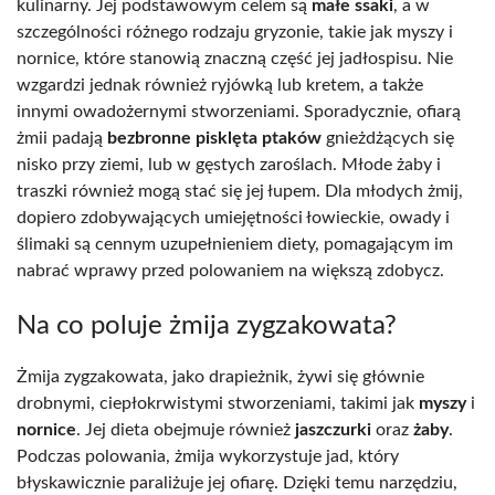
kulinarny. Jej podstawowym celem są
małe ssaki
, a w
szczególności różnego rodzaju gryzonie, takie jak myszy i
nornice, które stanowią znaczną część jej jadłospisu. Nie
wzgardzi jednak również ryjówką lub kretem, a także
innymi owadożernymi stworzeniami. Sporadycznie, ofiarą
żmii padają
bezbronne pisklęta ptaków
gnieżdżących się
nisko przy ziemi, lub w gęstych zaroślach. Młode żaby i
traszki również mogą stać się jej łupem. Dla młodych żmij,
dopiero zdobywających umiejętności łowieckie, owady i
ślimaki są cennym uzupełnieniem diety, pomagającym im
nabrać wprawy przed polowaniem na większą zdobycz.
Na co poluje żmija zygzakowata?
Żmija zygzakowata, jako drapieżnik, żywi się głównie
drobnymi, ciepłokrwistymi stworzeniami, takimi jak
myszy
i
nornice
. Jej dieta obejmuje również
jaszczurki
oraz
żaby
.
Podczas polowania, żmija wykorzystuje jad, który
błyskawicznie paraliżuje jej ofiarę. Dzięki temu narzędziu,