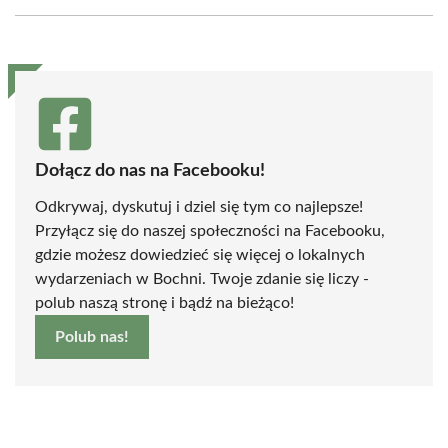
Facebook
X
Pinterest
WhatsApp
LinkedIn
Email
(Twitter)
Dołącz do nas na Facebooku!
Odkrywaj, dyskutuj i dziel się tym co najlepsze!
Przyłącz się do naszej społeczności na Facebooku,
gdzie możesz dowiedzieć się więcej o lokalnych
wydarzeniach w Bochni. Twoje zdanie się liczy -
polub naszą stronę i bądź na bieżąco!
Polub nas!