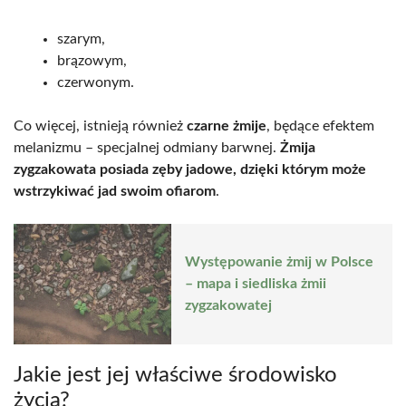
szarym,
brązowym,
czerwonym.
Co więcej, istnieją również
czarne żmije
, będące efektem
melanizmu – specjalnej odmiany barwnej.
Żmija
zygzakowata posiada zęby jadowe, dzięki którym może
wstrzykiwać jad swoim ofiarom
.
Występowanie żmij w Polsce
– mapa i siedliska żmii
zygzakowatej
Jakie jest jej właściwe środowisko
życia?