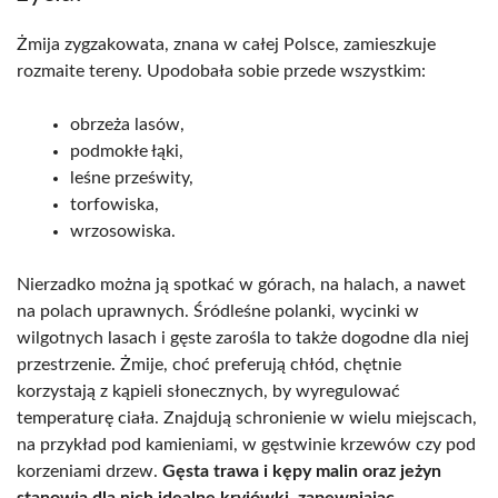
Żmija zygzakowata, znana w całej Polsce, zamieszkuje
rozmaite tereny. Upodobała sobie przede wszystkim:
obrzeża lasów,
podmokłe łąki,
leśne prześwity,
torfowiska,
wrzosowiska.
Nierzadko można ją spotkać w górach, na halach, a nawet
na polach uprawnych. Śródleśne polanki, wycinki w
wilgotnych lasach i gęste zarośla to także dogodne dla niej
przestrzenie. Żmije, choć preferują chłód, chętnie
korzystają z kąpieli słonecznych, by wyregulować
temperaturę ciała. Znajdują schronienie w wielu miejscach,
na przykład pod kamieniami, w gęstwinie krzewów czy pod
korzeniami drzew.
Gęsta trawa i kępy malin oraz jeżyn
stanowią dla nich idealne kryjówki, zapewniając