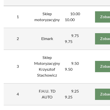
Sklep
10.00
1
Zobac
motoryzacyjny
10.00
9.75
2
Elmark
Zobac
9.75
Sklep
Motoryzacyjny
9.50
3
Zobac
Krzysztof
9.50
Stachowicz
F.H.U. TD
9.25
4
Zobac
AUTO
9.25