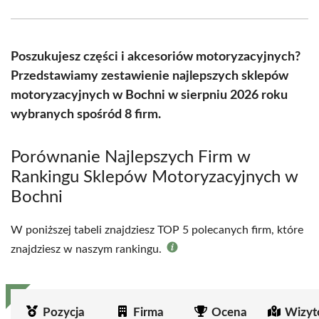
Facebook
X
Pinterest
WhatsApp
LinkedIn
Email
(Twitter)
Poszukujesz części i akcesoriów motoryzacyjnych?
Przedstawiamy zestawienie najlepszych sklepów
motoryzacyjnych w Bochni w sierpniu 2026 roku
wybranych spośród 8 firm.
Porównanie Najlepszych Firm w
Rankingu Sklepów Motoryzacyjnych w
Bochni
W poniższej tabeli znajdziesz TOP 5 polecanych firm, które
znajdziesz w naszym rankingu.
Pozycja
Firma
Ocena
Wizyt