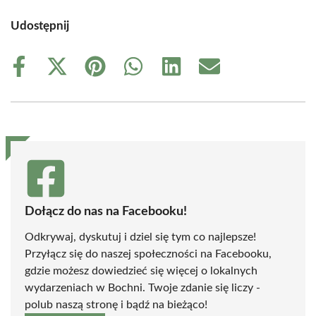
Udostępnij
Share
Share
Share
Share
Share
Share
on
on
on
on
on
on
Facebook
X
Pinterest
WhatsApp
LinkedIn
Email
(Twitter)
Dołącz do nas na Facebooku!
Odkrywaj, dyskutuj i dziel się tym co najlepsze!
Przyłącz się do naszej społeczności na Facebooku,
gdzie możesz dowiedzieć się więcej o lokalnych
wydarzeniach w Bochni. Twoje zdanie się liczy -
polub naszą stronę i bądź na bieżąco!