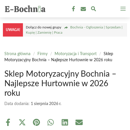
Przejdź
M
do
treści
Dołącz do nowej grupy
Bochnia - Ogłoszenia | Sprzedam |
UWAGA!
Kupię | Zamienię | Praca
Strona główna
/
Firmy
/
Motoryzacja i Transport
/
Sklep
Motoryzacyjny Bochnia – Najlepsze Hurtownie w 2026 roku
Sklep Motoryzacyjny Bochnia –
Najlepsze Hurtownie w 2026
roku
Data dodania:
1 sierpnia 2026 r.
Share
Share
Share
Share
Share
Share
on
on
on
on
on
on