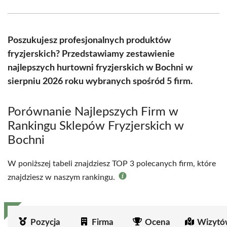
Facebook
X
Pinterest
WhatsApp
LinkedIn
Email
(Twitter)
Poszukujesz profesjonalnych produktów
fryzjerskich? Przedstawiamy zestawienie
najlepszych hurtowni fryzjerskich w Bochni w
sierpniu 2026 roku wybranych spośród 5 firm.
Porównanie Najlepszych Firm w
Rankingu Sklepów Fryzjerskich w
Bochni
W poniższej tabeli znajdziesz TOP 3 polecanych firm, które
znajdziesz w naszym rankingu.
Pozycja
Firma
Ocena
Wizytó