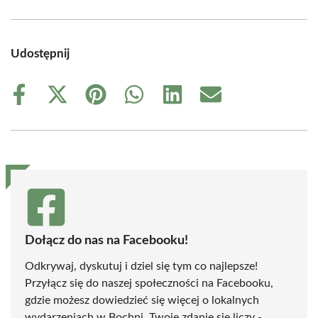
Udostępnij
Share
Share
Share
Share
Share
Share
on
on
on
on
on
on
Facebook
X
Pinterest
WhatsApp
LinkedIn
Email
(Twitter)
Dołącz do nas na Facebooku!
Odkrywaj, dyskutuj i dziel się tym co najlepsze!
Przyłącz się do naszej społeczności na Facebooku,
gdzie możesz dowiedzieć się więcej o lokalnych
wydarzeniach w Bochni. Twoje zdanie się liczy -