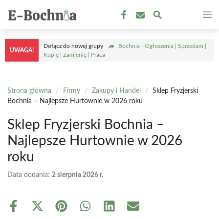
Przejdź
M
do
treści
Dołącz do nowej grupy
Bochnia - Ogłoszenia | Sprzedam |
UWAGA!
Kupię | Zamienię | Praca
Strona główna
/
Firmy
/
Zakupy i Handel
/
Sklep Fryzjerski
Bochnia – Najlepsze Hurtownie w 2026 roku
Sklep Fryzjerski Bochnia –
Najlepsze Hurtownie w 2026
roku
Data dodania:
2 sierpnia 2026 r.
Share
Share
Share
Share
Share
Share
on
on
on
on
on
on