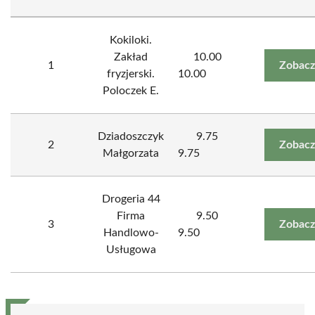
Kokiloki.
Zakład
10.00
1
Zobacz
fryzjerski.
10.00
Poloczek E.
Dziadoszczyk
9.75
2
Zobacz
Małgorzata
9.75
Drogeria 44
Firma
9.50
3
Zobacz
Handlowo-
9.50
Usługowa