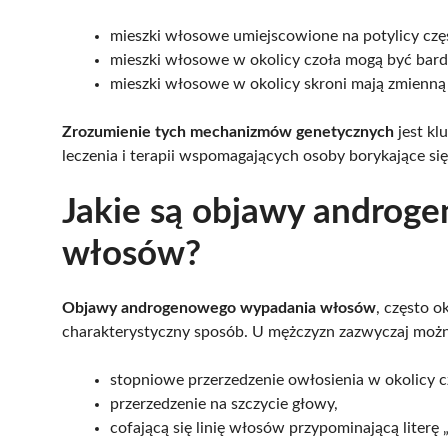
mieszki włosowe umiejscowione na potylicy cz
mieszki włosowe w okolicy czoła mogą być bardz
mieszki włosowe w okolicy skroni mają zmienną
Zrozumienie tych mechanizmów genetycznych
jest kl
leczenia i terapii wspomagających osoby borykające si
Jakie są objawy androg
włosów?
Objawy androgenowego wypadania włosów
, często o
charakterystyczny sposób. U mężczyzn zazwyczaj moż
stopniowe przerzedzenie owłosienia w okolicy c
przerzedzenie na szczycie głowy,
cofającą się linię włosów przypominającą literę 