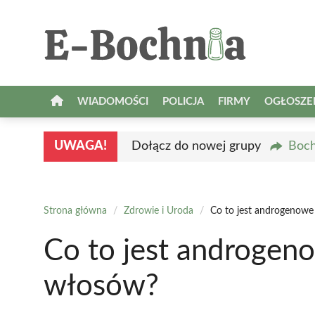
Przejdź
do
treści
WIADOMOŚCI
POLICJA
FIRMY
OGŁOSZE
UWAGA!
Dołącz do nowej grupy
Boch
Strona główna
/
Zdrowie i Uroda
/
Co to jest androgenow
Co to jest androge
włosów?