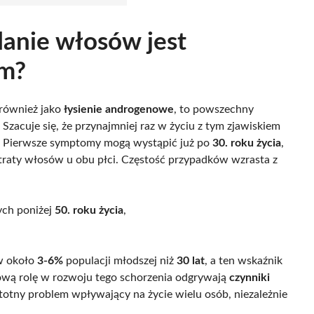
anie włosów jest
m?
również jako
łysienie androgenowe
, to powszechny
Szacuje się, że przynajmniej raz w życiu z tym zjawiskiem
. Pierwsze symptomy mogą wystąpić już po
30. roku życia
,
utraty włosów u obu płci. Częstość przypadków wzrasta z
ych poniżej
50. roku życia
,
w około
3-6%
populacji młodszej niż
30 lat
, a ten wskaźnik
ową rolę w rozwoju tego schorzenia odgrywają
czynniki
istotny problem wpływający na życie wielu osób, niezależnie