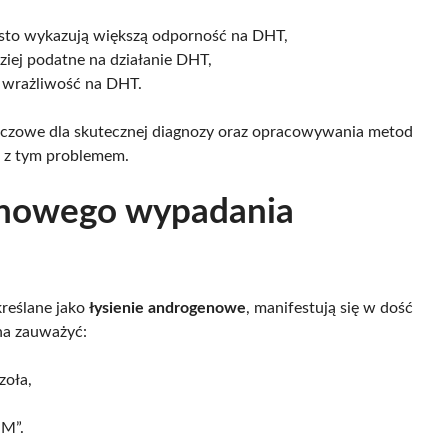
ęsto wykazują większą odporność na DHT,
iej podatne na działanie DHT,
 wrażliwość na DHT.
uczowe dla skutecznej diagnozy oraz opracowywania metod
ę z tym problemem.
enowego wypadania
kreślane jako
łysienie androgenowe
, manifestują się w dość
na zauważyć:
zoła,
„M”.