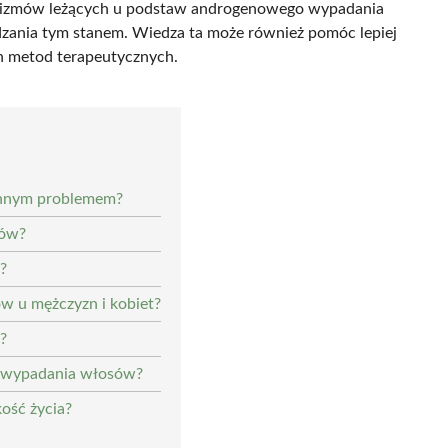
anizmów leżących u podstaw androgenowego wypadania
ądzania tym stanem. Wiedza ta może również pomóc lepiej
h metod terapeutycznych.
chnym problemem?
sów?
?
w u mężczyzn i kobiet?
?
o wypadania włosów?
ość życia?