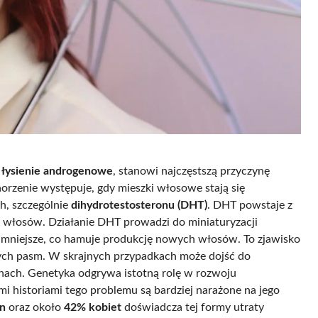
o
łysienie androgenowe
, stanowi najczęstszą przyczynę
horzenie występuje, gdy mieszki włosowe stają się
h, szczególnie
dihydrotestosteronu (DHT)
. DHT powstaje z
 włosów. Działanie DHT prowadzi do miniaturyzacji
 mniejsze, co hamuje produkcję nowych włosów. To zjawisko
ących pasm. W skrajnych przypadkach może dojść do
onach. Genetyka odgrywa istotną rolę w rozwoju
historiami tego problemu są bardziej narażone na jego
n
oraz około
42% kobiet
doświadcza tej formy utraty