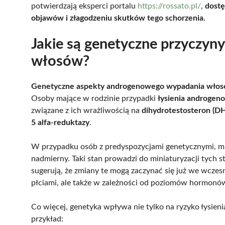
potwierdzają eksperci portalu
https://rossato.pl/
,
dostę
objawów i złagodzeniu skutków tego schorzenia.
Jakie są genetyczne przyczy
włosów?
Genetyczne aspekty androgenowego wypadania wło
Osoby mające w rodzinie przypadki
łysienia androgen
związane z ich wrażliwością na
dihydrotestosteron (D
5 alfa-reduktazy
.
W przypadku osób z predyspozycjami genetycznymi, 
nadmierny. Taki stan prowadzi do miniaturyzacji tych 
sugerują, że zmiany te mogą zaczynać się już we wczesnej
płciami, ale także w zależności od poziomów hormonó
Co więcej, genetyka wpływa nie tylko na ryzyko łysien
przykład: