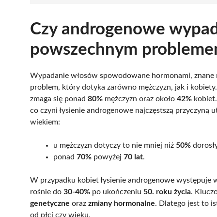
Czy androgenowe wypad
powszechnym probleme
Wypadanie włosów spowodowane hormonami, znane 
problem, który dotyka zarówno mężczyzn, jak i kobiety. 
zmaga się ponad
80%
mężczyzn oraz około
42%
kobiet
co czyni łysienie androgenowe najczęstszą przyczyną 
wiekiem:
u mężczyzn dotyczy to nie mniej niż
50%
dorosł
ponad
70%
powyżej
70 lat
.
W przypadku kobiet łysienie androgenowe występuje 
rośnie do
30-40%
po ukończeniu
50. roku życia
. Klucz
genetyczne
oraz
zmiany hormonalne
. Dlatego jest to 
od płci czy wieku.